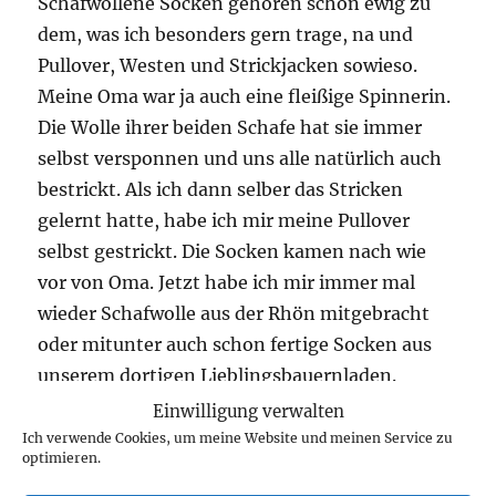
Schafwollene Socken gehören schon ewig zu
dem, was ich besonders gern trage, na und
Pullover, Westen und Strickjacken sowieso.
Meine Oma war ja auch eine fleißige Spinnerin.
Die Wolle ihrer beiden Schafe hat sie immer
selbst versponnen und uns alle natürlich auch
bestrickt. Als ich dann selber das Stricken
gelernt hatte, habe ich mir meine Pullover
selbst gestrickt. Die Socken kamen nach wie
vor von Oma. Jetzt habe ich mir immer mal
wieder Schafwolle aus der Rhön mitgebracht
oder mitunter auch schon fertige Socken aus
unserem dortigen Lieblingsbauernladen.
Ich hoffe, Deine Socken bringen nicht nur
Einwilligung verwalten
warme Füße, sondern auch viel Freude.
Ich verwende Cookies, um meine Website und meinen Service zu
optimieren.
Einen lieben Gruß schickt Dir die Silberdistel