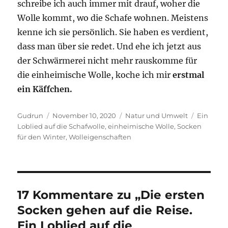
schreibe ich auch immer mit drauf, woher die
Wolle kommt, wo die Schafe wohnen. Meistens
kenne ich sie persönlich. Sie haben es verdient,
dass man über sie redet. Und ehe ich jetzt aus
der Schwärmerei nicht mehr rauskomme für
die einheimische Wolle, koche ich mir
erstmal
ein Käffchen.
Autor
Veröffentlicht
Kategorien
Schlagwö
Gudrun
November 10, 2020
Natur und Umwelt
Ein
am
Loblied auf die Schafwolle
,
einheimische Wolle
,
Socken
für den Winter
,
Wolleigenschaften
17 Kommentare zu „Die ersten
Socken gehen auf die Reise.
Ein Loblied auf die