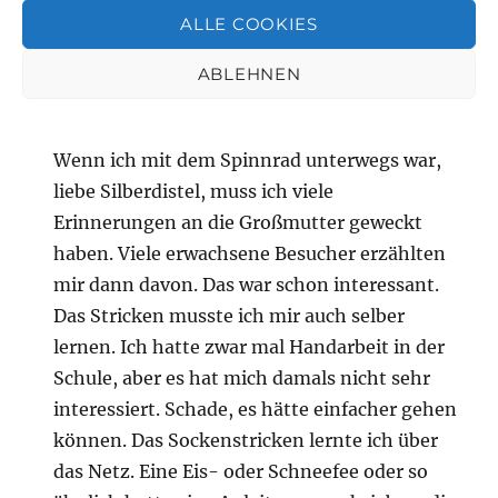
ALLE COOKIES
Gudrun Ebert
sagt:
ABLEHNEN
November 10, 2020 um 10:18 p.m. Uhr
Wenn ich mit dem Spinnrad unterwegs war,
liebe Silberdistel, muss ich viele
Erinnerungen an die Großmutter geweckt
haben. Viele erwachsene Besucher erzählten
mir dann davon. Das war schon interessant.
Das Stricken musste ich mir auch selber
lernen. Ich hatte zwar mal Handarbeit in der
Schule, aber es hat mich damals nicht sehr
interessiert. Schade, es hätte einfacher gehen
können. Das Sockenstricken lernte ich über
das Netz. Eine Eis- oder Schneefee oder so