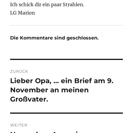
Ich schick dir ein paar Strahlen.
LG Marion
Die Kommentare sind geschlossen.
Beitragsnavigation
ZURÜCK
Lieber Opa, … ein Brief am 9.
Vorheriger
Beitrag:
November an meinen
Großvater.
WEITER