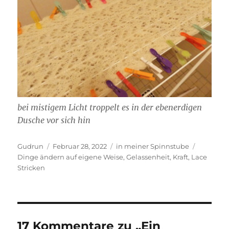
bei mistigem Licht troppelt es in der ebenerdigen
Dusche vor sich hin
Autor
Veröffentlicht
Kategorien
Schlagwö
Gudrun
Februar 28, 2022
in meiner Spinnstube
am
Dinge ändern auf eigene Weise
,
Gelassenheit
,
Kraft
,
Lace
Stricken
17 Kommentare zu „Ein