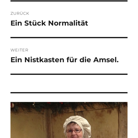
Beitragsnavigation
ZURÜCK
Ein Stück Normalität
Vorheriger
Beitrag:
WEITER
Ein Nistkasten für die Amsel.
Nächster
Beitrag: