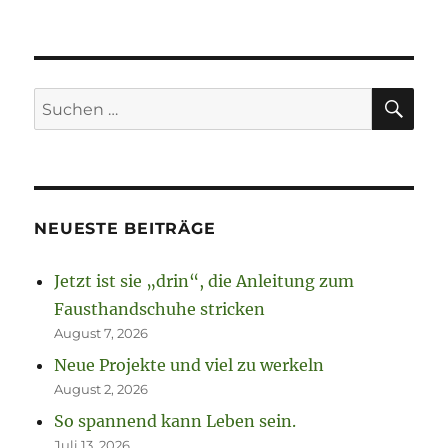
SU
Suchen
nach:
NEUESTE BEITRÄGE
Jetzt ist sie „drin“, die Anleitung zum
Fausthandschuhe stricken
August 7, 2026
Neue Projekte und viel zu werkeln
August 2, 2026
So spannend kann Leben sein.
Juli 13, 2026