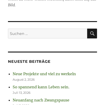
Bild.
SU
Suchen
nach:
NEUESTE BEITRÄGE
Neue Projekte und viel zu werkeln
August 2, 2026
So spannend kann Leben sein.
Juli 13, 2026
Neuanfang nach Zwangspause