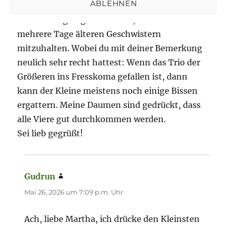
ABLEHNEN
durchbringen werden. Beim anderen gibt sich
der Nachzügler größte Mühe, mit seinen drei
mehrere Tage älteren Geschwistern
mitzuhalten. Wobei du mit deiner Bemerkung
neulich sehr recht hattest: Wenn das Trio der
Größeren ins Fresskoma gefallen ist, dann
kann der Kleine meistens noch einige Bissen
ergattern. Meine Daumen sind gedrückt, dass
alle Viere gut durchkommen werden.
Sei lieb gegrüßt!
Gudrun
sagt:
Mai 26, 2026 um 7:09 p.m. Uhr
Ach, liebe Martha, ich drücke den Kleinsten