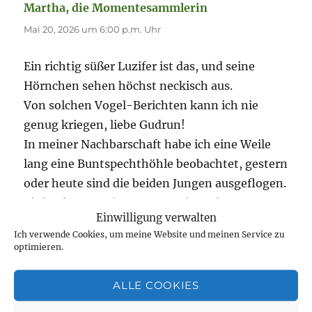
Martha, die Momentesammlerin
sagt:
Mai 20, 2026 um 6:00 p.m. Uhr
Ein richtig süßer Luzifer ist das, und seine
Hörnchen sehen höchst neckisch aus.
Von solchen Vogel-Berichten kann ich nie
genug kriegen, liebe Gudrun!
In meiner Nachbarschaft habe ich eine Weile
lang eine Buntspechthöhle beobachtet, gestern
oder heute sind die beiden Jungen ausgeflogen.
Sie hocken nun im Geäst zweier naher Bäume
Einwilligung verwalten
und verlangen lautstark Futter.
Ich verwende Cookies, um meine Website und meinen Service zu
Bei dem einen Storchennest, das ich via
optimieren.
YouTube observiere, ist nun die Kamera
ausgefallen, wir werden wohl leider nie
ALLE COOKIES
erfahren, ob die Altvögel ihre fünfköpfige Brut