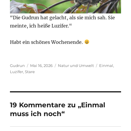
“Die Gudrun hat gelacht, als sie mich sah. Sie
meinte, ich heiße Luzifer.“
Habt ein schönes Wochenende.
Autor
Veröffentlicht
Kategorien
Schlagwörter
Gudrun
Mai 16, 2026
Natur und Umwelt
Einmal
,
am
Luzifer
,
Stare
19 Kommentare zu „Einmal
muss ich noch“