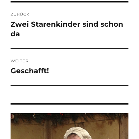
Beitragsnavigation
ZURÜCK
Zwei Starenkinder sind schon
Vorheriger
Beitrag:
da
WEITER
Geschafft!
Nächster
Beitrag: