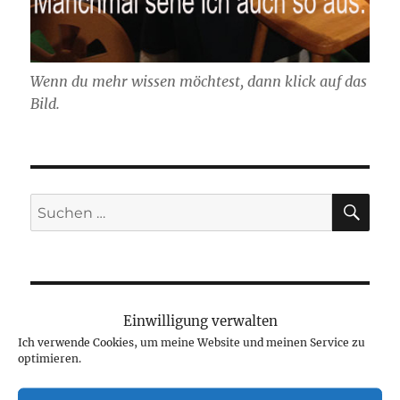
Wenn du mehr wissen möchtest, dann klick auf das
Bild.
SU
Suchen
nach:
NEUESTE BEITRÄGE
Einwilligung verwalten
Ich verwende Cookies, um meine Website und meinen Service zu
optimieren.
Neue Projekte und viel zu werkeln
August 2, 2026