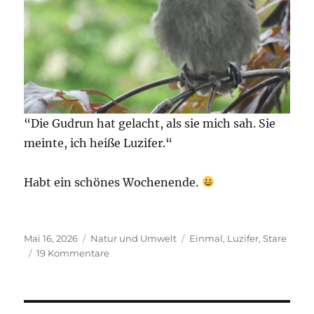
“Die Gudrun hat gelacht, als sie mich sah. Sie
meinte, ich heiße Luzifer.“
Habt ein schönes Wochenende.
Veröffentlicht
Kategorien
Schlagwörter
Mai 16, 2026
Natur und Umwelt
Einmal
,
Luzifer
,
Stare
am
zu
19 Kommentare
Einmal
muss
ich
noch