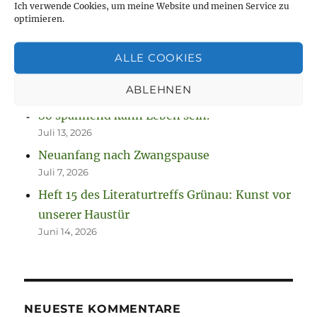
Ich verwende Cookies, um meine Website und meinen Service zu
Jetzt ist sie „drin“, die Anleitung zum
optimieren.
Fausthandschuhe stricken
August 7, 2026
ALLE COOKIES
Neue Projekte und viel zu werkeln
ABLEHNEN
August 2, 2026
So spannend kann Leben sein.
Juli 13, 2026
Neuanfang nach Zwangspause
Juli 7, 2026
Heft 15 des Literaturtreffs Grünau: Kunst vor
unserer Haustür
Juni 14, 2026
NEUESTE KOMMENTARE