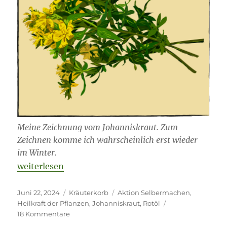
Meine Zeichnung vom Johanniskraut. Zum
Zeichnen komme ich wahrscheinlich erst wieder
im Winter.
„Errötet durch Johanniskraut (Rotöl)“
weiterlesen
Veröffentlicht
Kategorien
Schlagwörter
Juni 22, 2024
Kräuterkorb
Aktion Selbermachen
,
am
Heilkraft der Pflanzen
,
Johanniskraut
,
Rotöl
zu
18 Kommentare
Errötet