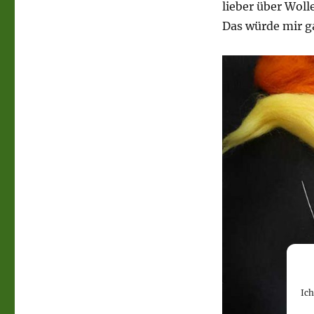
lieber über Woll
Das würde mir ga
Ic