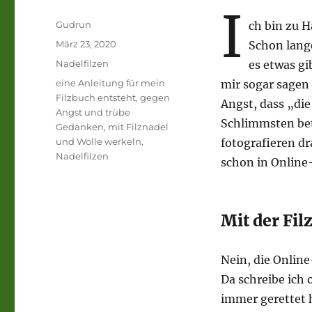
I
Autor
Gudrun
ch bin zu H
Veröffentlicht
März 23, 2020
Schon lange
am
Kategorien
Nadelfilzen
es etwas g
Schlagwörter
eine Anleitung für mein
mir sogar sagen 
Filzbuch entsteht
,
gegen
Angst, dass „di
Angst und trübe
Schlimmsten betr
Gedanken
,
mit Filznadel
und Wolle werkeln
,
fotografieren d
Nadelfilzen
schon in Online-
Mit der Fi
Nein, die Online
Da schreibe ich 
immer gerettet 