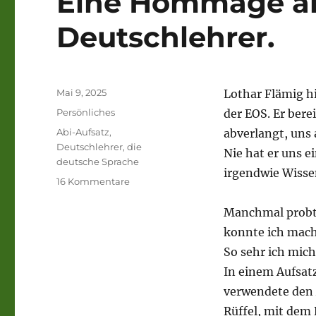
Eine Hommage a
Deutschlehrer.
Veröffentlicht
Mai 9, 2025
Lothar Flämig hi
am
Kategorien
Persönliches
der EOS. Er bere
Schlagwörter
Abi-Aufsatz
,
abverlangt, uns
Deutschlehrer
,
die
Nie hat er uns e
deutsche Sprache
irgendwie Wissen
zu
16 Kommentare
Eine
Hommage
Manchmal probte
an
konnte ich mache
meinen
So sehr ich mich
Deutschlehrer.
In einem Aufsat
verwendete den 
Rüffel, mit dem 