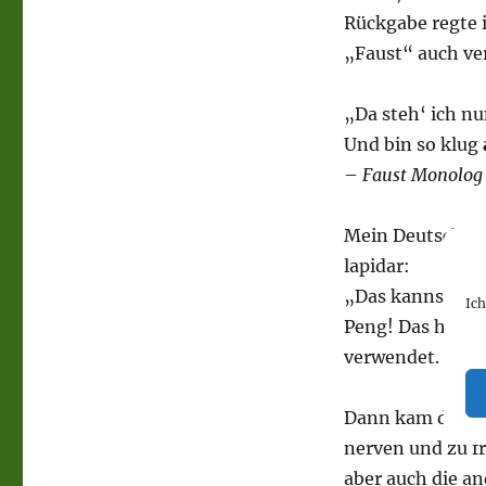
Rückgabe regte i
„Faust“ auch ve
„Da steh‘ ich nu
Und bin so klug
–
Faust Monolog 
Mein Deutschlehr
lapidar:
„Das kannst du 
Ic
Peng! Das hatte
verwendet.
Dann kam der Ab
nerven und zu fra
aber auch die a