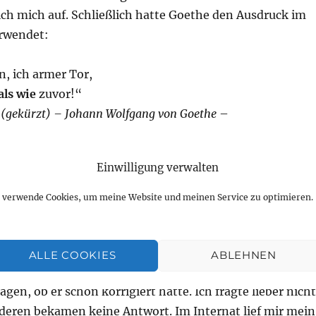
ch mich auf. Schließlich hatte Goethe den Ausdruck im
rwendet:
n, ich armer Tor,
als wie
zuvor!“
(gekürzt) – Johann Wolfgang von Goethe
–
er ließ sich nicht aus der Ruhe bringen, meinte nur
Einwilligung verwalten
machen, wenn du mal mit Goethe auf einer Stufe stehst.
h verwende Cookies, um meine Website und meinen Service zu optimieren.
 gesessen und ich habe den Ausdruck nie wieder
ALLE COOKIES
ABLEHNEN
i-Aufsatz. Einige Tage später fingen die anderen an zu
gen, ob er schon korrigiert hätte. Ich fragte lieber nicht
nderen bekamen keine Antwort. Im Internat lief mir mein