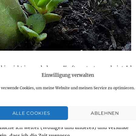
h bin nicht jemand, der vor Kraft zu strotzen scheint. Ich
Einwilligung verwalten
h nicht so. Angst und Hoffnung liegen in der Abwehr
nsichtbaren Gefahr schon eng beieinander. Und
h verwende Cookies, um meine Website und meinen Service zu optimieren.
 Abend auf mein starres Fahrrad und fahre im
ALLE COOKIES
ABLEHNEN
Tour de France. Das pustet die Lungen auf und durch.
mache ich weiter (Wolliges und anderes) und versinke
n, dass ich die Zeit vergesse.