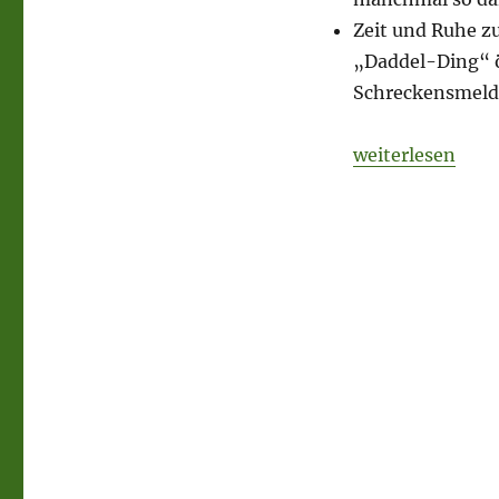
schon
eng
Zeit und Ruhe z
bei
„Daddel-Ding“ öf
einander.
Schreckensmeld
„Angst und Hoff
weiterlesen