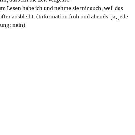
um Lesen habe ich und nehme sie mir auch, weil das
ter ausbleibt. (Information früh und abends: ja, jede
ung: nein)
nung liegen schon eng bei einander.“