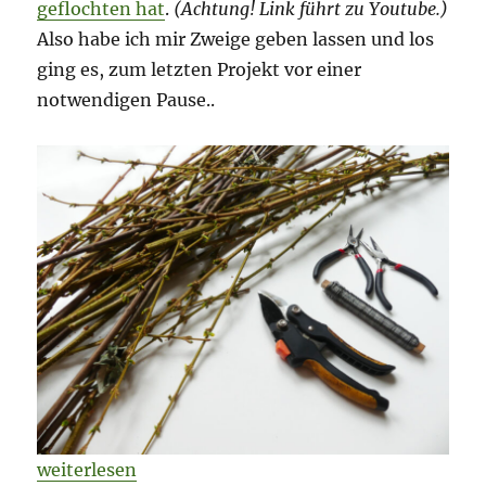
geflochten hat
.
(Achtung! Link führt zu Youtube.)
Also habe ich mir Zweige geben lassen und los
ging es, zum letzten Projekt vor einer
notwendigen Pause..
„Ein Körbchen aus Zweigen und der Start in eine Pa
weiterlesen