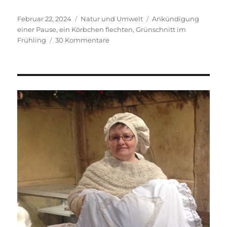
Veröffentlicht
Kategorien
Schlagwörter
Februar 22, 2024
Natur und Umwelt
Ankündigung
am
einer Pause
,
ein Körbchen flechten
,
Grünschnitt im
zu
Frühling
30 Kommentare
Ein
Körbchen
aus
Zweigen
und
der
Start
in
eine
Pause