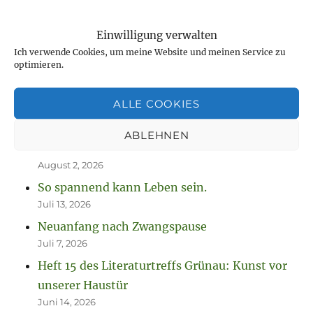
Einwilligung verwalten
NEUESTE BEITRÄGE
Ich verwende Cookies, um meine Website und meinen Service zu
optimieren.
Jetzt ist sie „drin“, die Anleitung zum
ALLE COOKIES
Fausthandschuhe stricken
August 7, 2026
ABLEHNEN
Neue Projekte und viel zu werkeln
August 2, 2026
So spannend kann Leben sein.
Juli 13, 2026
Neuanfang nach Zwangspause
Juli 7, 2026
Heft 15 des Literaturtreffs Grünau: Kunst vor
unserer Haustür
Juni 14, 2026