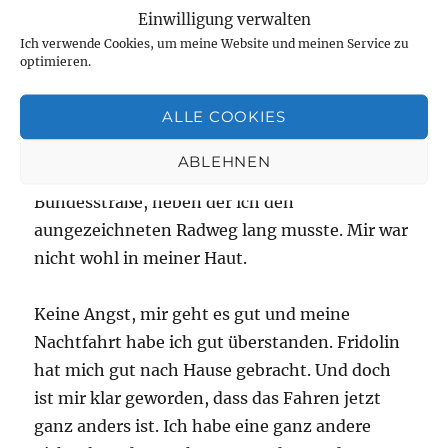
auch keine Not, mit dem Radl eine schlecht
Einwilligung verwalten
abgesenkte Bordsteinkante hoch zu kommen.
Ich verwende Cookies, um meine Website und meinen Service zu
Ich schon. Also suchte ich nach einer besseren
optimieren.
Auffahrt, um den kleinen Park durchqueren zu
ALLE COOKIES
können. Herr E. war erstmal weg. Es dauerte
lange, bis er merkte, dass ich nicht kam. Ich
ABLEHNEN
schaffte es durch den Park und an die
Bundesstraße, neben der ich den
aungezeichneten Radweg lang musste. Mir war
nicht wohl in meiner Haut.
Keine Angst, mir geht es gut und meine
Nachtfahrt habe ich gut überstanden. Fridolin
hat mich gut nach Hause gebracht. Und doch
ist mir klar geworden, dass das Fahren jetzt
ganz anders ist. Ich habe eine ganz andere