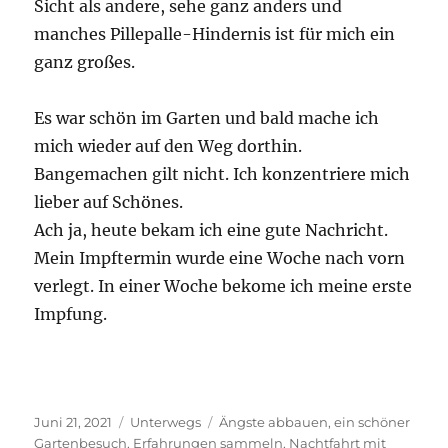
Sicht als andere, sehe ganz anders und
manches Pillepalle-Hindernis ist für mich ein
ganz großes.
Es war schön im Garten und bald mache ich
mich wieder auf den Weg dorthin.
Bangemachen gilt nicht. Ich konzentriere mich
lieber auf Schönes.
Ach ja, heute bekam ich eine gute Nachricht.
Mein Impftermin wurde eine Woche nach vorn
verlegt. In einer Woche bekome ich meine erste
Impfung.
Veröffentlicht
Kategorien
Schlagwörter
Juni 21, 2021
Unterwegs
Ängste abbauen
,
ein schöner
am
Gartenbesuch
,
Erfahrungen sammeln
,
Nachtfahrt mit