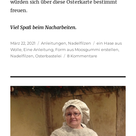
würden sich über diese Osterkarte bestimmt
freuen.
Viel Spaß beim Nacharbeiten.
Veröffentlicht
Kategorien
Schlagwörter
März 22, 2021
Anleitungen
,
Nadelfilzen
ein Hase aus
am
Wolle
,
Eine Anleitung
,
Form aus Moosgummi erstellen
,
zu
Nadelfilzen
,
Osterbastelei
8 Kommentare
Ein
Hase
aus
Wolle.
Filzen
mit
der
Nadel
–
eine
Anleitung