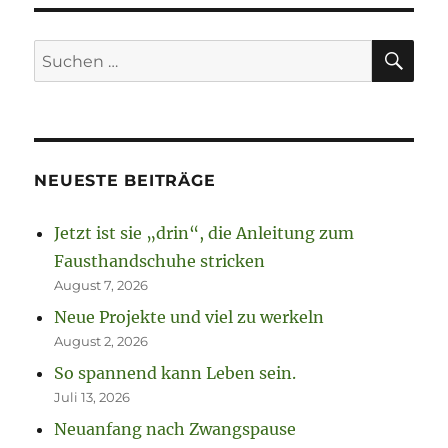
SU
Suchen
nach:
NEUESTE BEITRÄGE
Jetzt ist sie „drin“, die Anleitung zum
Fausthandschuhe stricken
August 7, 2026
Neue Projekte und viel zu werkeln
August 2, 2026
So spannend kann Leben sein.
Juli 13, 2026
Neuanfang nach Zwangspause