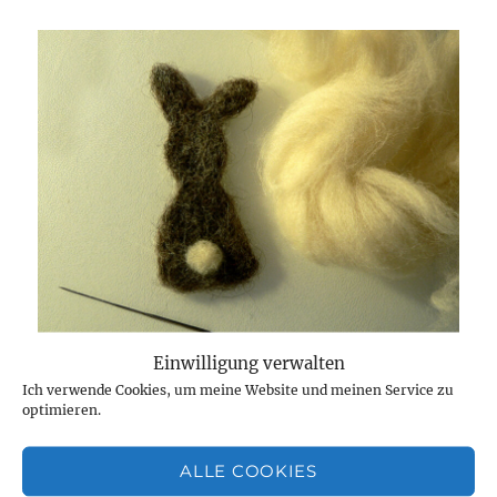
Einwilligung verwalten
Der Hase aus Wolle wäre unperfekt ohne sein
Ich verwende Cookies, um meine Website und meinen Service zu
Stummelschwänzchen
optimieren.
ALLE COOKIES
Er kann auf Reise gehen oder den