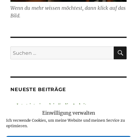
Wenn du mehr wissen möchtest, dann klick auf das
Bild.
SU
Suchen
nach:
NEUESTE BEITRÄGE
Jetzt ist sie „drin“, die Anleitung zum
Einwilligung verwalten
Fausthandschuhe stricken
Ich verwende Cookies, um meine Website und meinen Service zu
August 7, 2026
optimieren.
Neue Projekte und viel zu werkeln