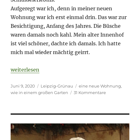
Aufgeregt war ich, denn in meiner neuen
Wohnung war ich erst einmal drin. Das war zur
Besichtigung, Anfang des Jahres. Die Büsche
waren damals noch kahl. Mein alter Innenhof
ist viel schöner, dachte ich damals. Ich hatte
mich mal wieder mächtig geirrt.
„Ein Schlüsselerlebnis an einem wirklich guten Tag
weiterlesen
Veröffentlicht
Kategorien
Schlagwörter
Juni 9, 2020
Leipzig-Grünau
eine neue Wohnung
,
am
zu
wie in einem großen Garten
31 Kommentare
Ein
Schlüsselerlebni
an
einem
wirklich
guten
Tag.