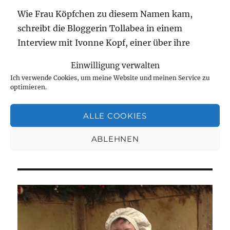
Wie Frau Köpfchen zu diesem Namen kam,
schreibt die Bloggerin Tollabea in einem
Interview mit Ivonne Kopf, einer über ihre
Stadt hinaus bekannten Schulleiterin.
Einwilligung verwalten
Nachzulesen ist das auf Tollabeas Blog
. Es
Ich verwende Cookies, um meine Website und meinen Service zu
lohnt sich.
optimieren.
Veröffentlicht
Kategorien
Schlagwörter
November 2, 2021
Persönliches
Emphatie
,
Fehler
ALLE COOKIES
am
machen dürfen
,
Freundlichkeit
,
Kommunikation
zu
4 Kommentare
ABLEHNEN
Freundlichkeit
und
Emphatie
sind
Wertschätzung.