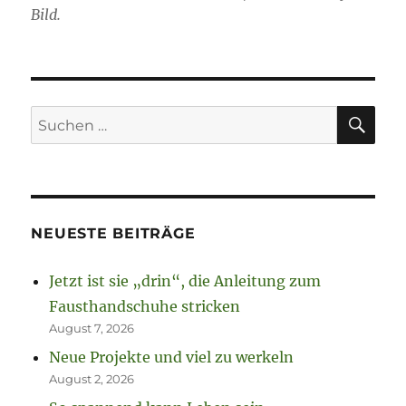
Bild.
SU
Suchen
nach:
NEUESTE BEITRÄGE
Jetzt ist sie „drin“, die Anleitung zum
Fausthandschuhe stricken
August 7, 2026
Neue Projekte und viel zu werkeln
August 2, 2026