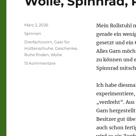
Wolle, Spinnrad, 
Veröffentlicht
März 2, 2026
Mein Rollstuhl m
am
Kategorien
Spinnen
gerade ein weni
Schlagwörter
Dreifachzwirn
,
Gaer für
gesetzt und ein 
Hüttenschuhe
,
Geschenke
,
Alles Garn möch
Ruhe finden
,
Wolle
zu können und es
zu
15 Kommentare
Spinnrad mitsch
Wolle,
Spinnrad,
Ruhe
Ich habe diesma
finden.
experimentiere, 
„verdreht“. Aus
Garn hergestellt
Besitzer gut üb
auch schon ferti