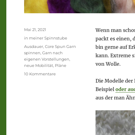
Veröffentlicht
Mai 21, 2021
Wenn man schon 
am
Kategorien
in meiner Spinnstube
packt es einen, 
Schlagwörter
Ausdauer
,
Core Spun Garn
bin gerne auf E
spinnen
,
Garn nach
kann. Extreme s
eigenen Vorstellungen
,
von Wolle.
neue Mobilität
,
Pläne
zu
10 Kommentare
„Jetzt
Die Modelle der
spinnt
Beispiel
oder au
sie
aus der man Ähn
wieder!“.
Garn
nach
eigener
Vorstellung
spinnen.