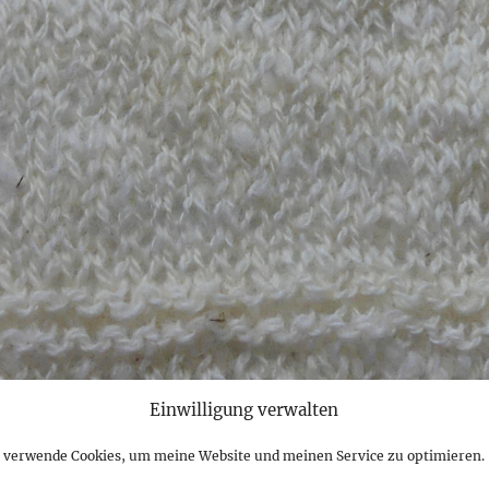
Einwilligung verwalten
it selbstgesponnenem Garn
ich mit der Nadel 7,5. Das ging ja noch. Ich kann mich
h verwende Cookies, um meine Website und meinen Service zu optimieren.
sen, dass Maschen dicht bei einander und unbedingt