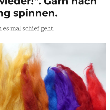
 wieder!“. Garn nach
ng spinnen.
 es mal schief geht.