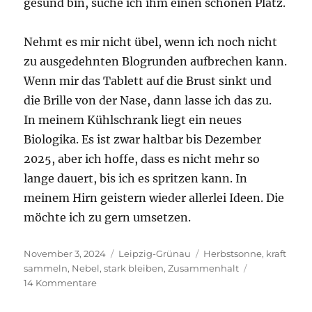
gesund bin, suche ich ihm einen schönen Platz.
Nehmt es mir nicht übel, wenn ich noch nicht
zu ausgedehnten Blogrunden aufbrechen kann.
Wenn mir das Tablett auf die Brust sinkt und
die Brille von der Nase, dann lasse ich das zu.
In meinem Kühlschrank liegt ein neues
Biologika. Es ist zwar haltbar bis Dezember
2025, aber ich hoffe, dass es nicht mehr so
lange dauert, bis ich es spritzen kann. In
meinem Hirn geistern wieder allerlei Ideen. Die
möchte ich zu gern umsetzen.
Veröffentlicht
Kategorien
Schlagwörter
November 3, 2024
Leipzig-Grünau
Herbstsonne
,
kraft
am
sammeln
,
Nebel
,
stark bleiben
,
Zusammenhalt
zu
14 Kommentare
Kraft
sammeln