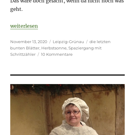
Das wäre doch gelacht, wenn da nicht noch was
geht.
„Draußen mit Schrittzähler wegen meines Spatzen
weiterlesen
Veröffentlicht
Kategorien
Schlagwörter
November 13, 2020
Leipzig-Grünau
die letzten
am
bunten Blätter
,
Herbstsonne
,
Spaziergang mit
zu
Schrittzähler
10 Kommentare
Draußen
mit
Schrittzähler
wegen
meines
Spatzenbaumes.