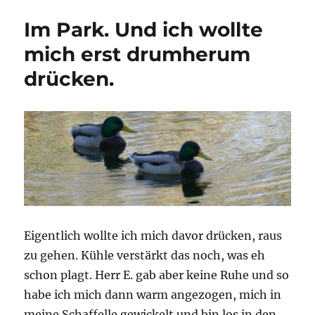
in
Im Park. Und ich wollte
der
Herbstsonne
mich erst drumherum
drücken.
Eigentlich wollte ich mich davor drücken, raus
zu gehen. Kühle verstärkt das noch, was eh
schon plagt. Herr E. gab aber keine Ruhe und so
habe ich mich dann warm angezogen, mich in
meine Schaffelle gewickelt und bin los in den