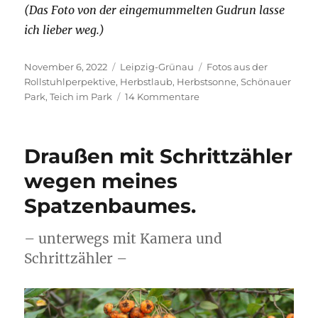
(Das Foto von der eingemummelten Gudrun lasse
ich lieber weg.)
Veröffentlicht
Kategorien
Schlagwörter
November 6, 2022
Leipzig-Grünau
Fotos aus der
am
Rollstuhlperpektive
,
Herbstlaub
,
Herbstsonne
,
Schönauer
zu
Park
,
Teich im Park
14 Kommentare
Im
Park.
Und
Draußen mit Schrittzähler
ich
wollte
wegen meines
mich
Spatzenbaumes.
erst
drumherum
drücken.
– unterwegs mit Kamera und
Schrittzähler –