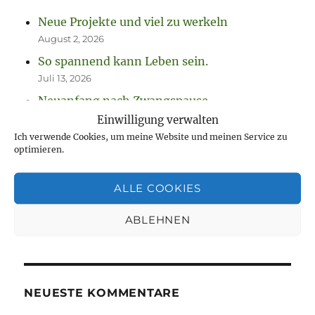
Neue Projekte und viel zu werkeln
August 2, 2026
So spannend kann Leben sein.
Juli 13, 2026
Neuanfang nach Zwangspause
Juli 7, 2026
Einwilligung verwalten
Ich verwende Cookies, um meine Website und meinen Service zu
Heft 15 des Literaturtreffs Grünau: Kunst vor
optimieren.
unserer Haustür
Juni 14, 2026
ALLE COOKIES
Spitzwegerich
Juni 10, 2026
ABLEHNEN
NEUESTE KOMMENTARE