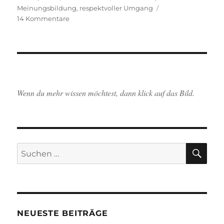
am
Meinungsbildung
,
respektvoller Umgang
zu
14 Kommentare
Allerlei
Krimskrams,
Schafe
und
eine
nie
Wenn du mehr wissen möchtest, dann klick auf das Bild.
endende
Räumerei.
SU
Suchen
nach:
NEUESTE BEITRÄGE