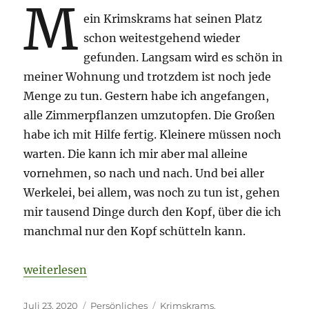
M
ein Krimskrams hat seinen Platz
schon weitestgehend wieder
gefunden. Langsam wird es schön in
meiner Wohnung und trotzdem ist noch jede
Menge zu tun. Gestern habe ich angefangen,
alle Zimmerpflanzen umzutopfen. Die Großen
habe ich mit Hilfe fertig. Kleinere müssen noch
warten. Die kann ich mir aber mal alleine
vornehmen, so nach und nach. Und bei aller
Werkelei, bei allem, was noch zu tun ist, gehen
mir tausend Dinge durch den Kopf, über die ich
manchmal nur den Kopf schütteln kann.
„Allerlei Krimskrams, Schafe und eine nie endende
weiterlesen
Veröffentlicht
Kategorien
Schlagwörter
Juli 23, 2020
Persönliches
Krimskrams
,