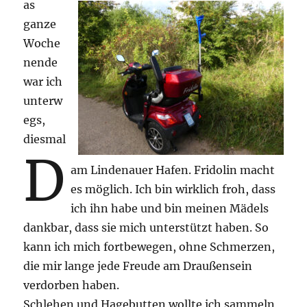
as
ganze
Woche
nende
war ich
unterw
egs,
diesmal
D
am Lindenauer Hafen. Fridolin macht
es möglich. Ich bin wirklich froh, dass
ich ihn habe und bin meinen Mädels
dankbar, dass sie mich unterstützt haben. So
kann ich mich fortbewegen, ohne Schmerzen,
die mir lange jede Freude am Draußensein
verdorben haben.
Schlehen und Hagebutten wollte ich sammeln,