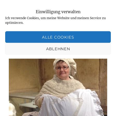
Veröffentlicht
Kategorien
Schlagwörter
September 13, 2021
Unterwegs
die Natur genießen
,
Einwilligung verwalten
am
Lindenauer Hafen
,
mit Fridolin unterwegs
,
Schlehen und
zu
Hagebutten sammeln
19 Kommentare
Ich verwende Cookies, um meine Website und meinen Service zu
optimieren.
Am
Lindenauer
Hafen.
ALLE COOKIES
Fahrt
zu
ABLEHNEN
einem
Lieblingsort.