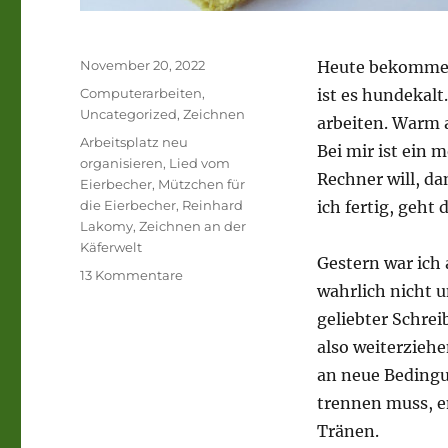
Veröffentlicht
November 20, 2022
Heute bekomme i
am
Kategorien
Computerarbeiten
,
ist es hundekalt
Uncategorized
,
Zeichnen
arbeiten. Warm a
Schlagwörter
Arbeitsplatz neu
Bei mir ist ein
organisieren
,
Lied vom
Rechner will, d
Eierbecher
,
Mützchen für
die Eierbecher
,
Reinhard
ich fertig, geht
Lakomy
,
Zeichnen an der
Käferwelt
Gestern war ich
zu
13 Kommentare
wahrlich nicht u
Warm
anziehen
geliebter Schrei
und
also weiterziehe
warm
an neue Bedingu
einrichten.
Ein
trennen muss, e
Sonntagsgruß
Tränen.
…