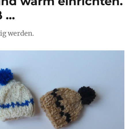
nd warm einrichten.
ß …
ig werden.