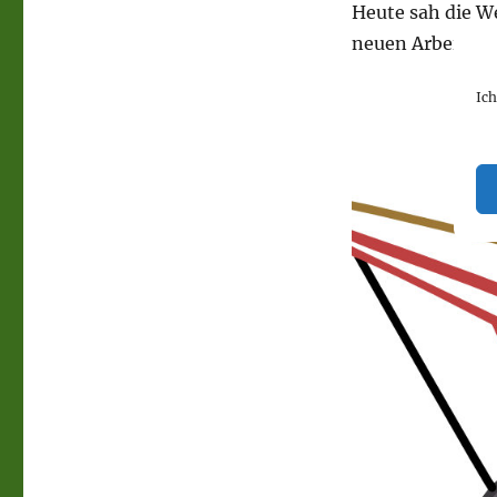
Heute sah die We
neuen Arbeitspl
Ic