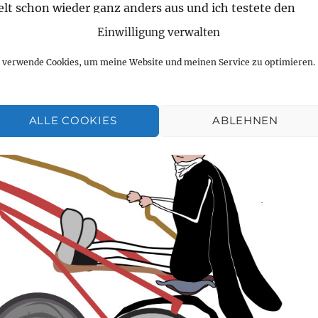
lt schon wieder ganz anders aus und ich testete den
atz, der im Sommer in meinem Zimmer bleiben wird.
Einwilligung verwalten
h verwende Cookies, um meine Website und meinen Service zu optimieren.
ALLE COOKIES
ABLEHNEN