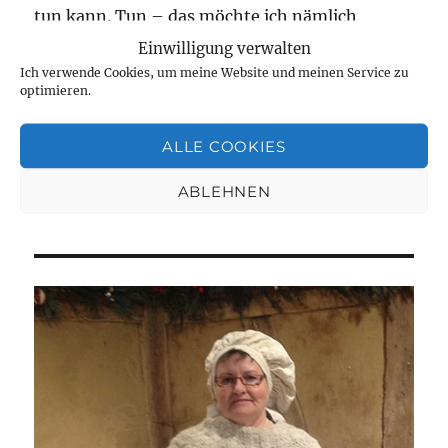
tun kann. Tun – das möchte ich nämlich
unbedingt.
Einwilligung verwalten
Ich verwende Cookies, um meine Website und meinen Service zu
optimieren.
Veröffentlicht
Kategorien
Schlagwör
Dezember 29, 2021
Computerarbeiten
,
zeichnen
Das
am
ALLE COOKIES
alte Jahr darf in Frieden ziehen
,
die letzten Tage des
Jahres
,
Freude auf das neue Jahr
,
Pinselübungen mit
zu
dem Grafiktablett
21 Kommentare
ABLEHNEN
Die
letzten
Tage
des
Jahres.