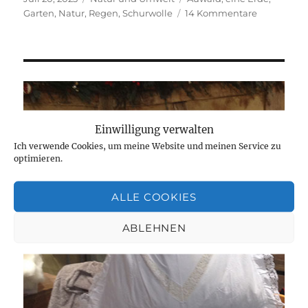
am
zu
Garten
,
Natur
,
Regen
,
Schurwolle
14 Kommentare
Regen
Einwilligung verwalten
Ich verwende Cookies, um meine Website und meinen Service zu
optimieren.
ALLE COOKIES
ABLEHNEN