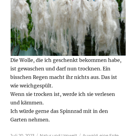
Die Wolle, die ich geschenkt bekommen habe,
ist gewaschen und darf nun trocknen. Ein
bisschen Regen macht ihr nichts aus. Das ist
wie weichgespült.
Wenn sie trocken ist, werde ich sie verlesen
und kämmen.
Ich würde gerne das Spinnrad mit in den
Garten nehmen.
Veröffentlicht
Kategorien
Schlagwörter
Juli 20, 2023
Natur und Umwelt
Auwald
,
eine Erde
,