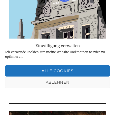
Einwilligung verwalten
Ich verwende Cookies, um meine Website und meinen Service zu
optimieren.
ALLE COOKIES
Veröffentlicht
Kategorien
Schlagwörter
Juli 15, 2021
Persönliches
Ethik
,
Hora in certa?
,
am
Software "Elder Live Calculator"
,
Spruch an der Leipziger
ABLEHNEN
zu
Rathausuhr
,
Tod
9 Kommentare
Der
Tod
ist
gewiss
–