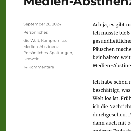
Medien-Abstinen
Veröffentlicht
September 26, 2024
Ach ja, es gibt 
am
Kategorien
Persönliches
Ich musste bloß
Schlagwörter
die Welt
,
Kompromisse
,
gesundheitliche
Medien-Abstinenz
,
Päuschen mache
Persönliches
,
Spaltungen
,
beinhaltete wei
Umwelt
Medien-Abstine
zu
14 Kommentare
Medien-
Abstinenz
Ich habe schon 
beschäftigt, was
Welt los ist. F
ich die Nachrich
durchgesehen. Fr
dann auch mit 