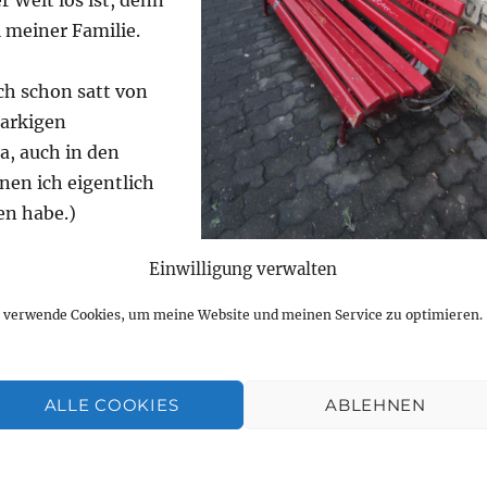
 Welt los ist, denn
l meiner Familie.
h schon satt von
arkigen
Ja, auch in den
nen ich eigentlich
en habe.)
Einwilligung verwalten
der mein altes Spiel
Foto: Jan Ebert
 wandert aus. Tja,
h verwende Cookies, um meine Website und meinen Service zu optimieren.
eschaut habe, überall gibt es gespaltene Gesellschaften,
erre, Uneinigkeiten, Kompromisslosigkeiten,
 Ja, und auch Kriege, an denen sich einige dumm und
ALLE COOKIES
ABLEHNEN
en und viele, viele andere verstümmelt und getötet