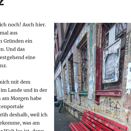
z
mich noch! Auch hier.
 mal aus
n Gründen ein
n. Und das
testgehend eine
nz.
mich mit dem
 im Lande und in der
rüh am Morgen habe
tenportale
üh deshalb, weil ich
bekomme, was am