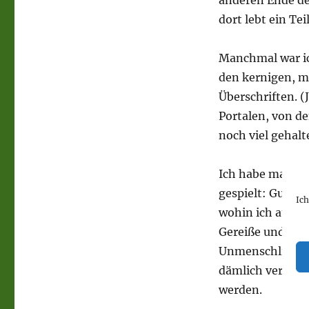
anderen Ende der
dort lebt ein Tei
Manchmal war ic
den kernigen, m
Überschriften. (
Portalen, von de
noch viel gehalt
Ich habe mal wie
gespielt: Gudrun
Ic
wohin ich auch g
Gereiße und Gez
Unmenschliches.
dämlich verdien
werden.