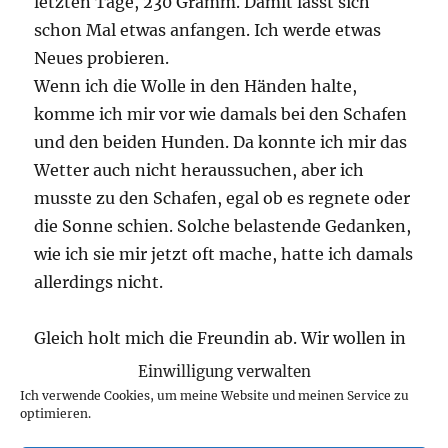
letzten Tage, 230 Gramm. Damit lässt sich
schon Mal etwas anfangen. Ich werde etwas
Neues probieren.
Wenn ich die Wolle in den Händen halte,
komme ich mir vor wie damals bei den Schafen
und den beiden Hunden. Da konnte ich mir das
Wetter auch nicht heraussuchen, aber ich
musste zu den Schafen, egal ob es regnete oder
die Sonne schien. Solche belastende Gedanken,
wie ich sie mir jetzt oft mache, hatte ich damals
allerdings nicht.
Gleich holt mich die Freundin ab. Wir wollen in
die Elsteraue fahren. Die Freundin dort möchte
Einwilligung verwalten
Waldmeister pflanzen und davon habe ich im
Ich verwende Cookies, um meine Website und meinen Service zu
optimieren.
Garten genug. Irgendwie hat er sich aus dem