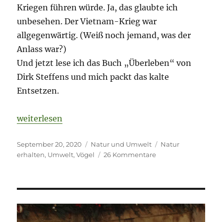
Kriegen führen würde. Ja, das glaubte ich
unbesehen. Der Vietnam-Krieg war
allgegenwärtig. (Weiß noch jemand, was der
Anlass war?)
Und jetzt lese ich das Buch „Überleben“ von
Dirk Steffens und mich packt das kalte
Entsetzen.
„Meisen-Airport. Und was noch so los ist.“
weiterlesen
Veröffentlicht
Kategorien
Schlagwörter
September 20, 2020
Natur und Umwelt
Natur
am
zu
erhalten
,
Umwelt
,
Vögel
26 Kommentare
Meisen-
Airport.
Und
was
noch
so