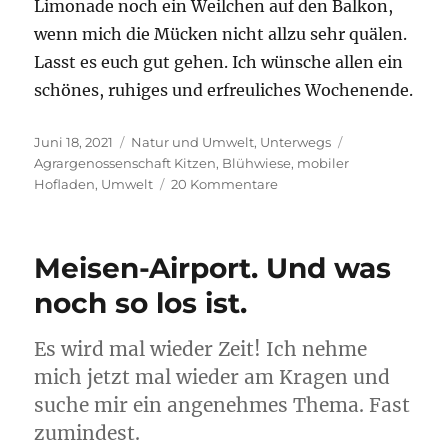
Limonade noch ein Weilchen auf den Balkon,
wenn mich die Mücken nicht allzu sehr quälen.
Lasst es euch gut gehen. Ich wünsche allen ein
schönes, ruhiges und erfreuliches Wochenende.
Veröffentlicht
Kategorien
Schlagwörter
Juni 18, 2021
Natur und Umwelt
,
Unterwegs
am
Agrargenossenschaft Kitzen
,
Blühwiese
,
mobiler
zu
Hofladen
,
Umwelt
20 Kommentare
Sommer-
Sonne-
Landpartie
Meisen-Airport. Und was
mit
Friedolin
noch so los ist.
zur
Bienchenwiese.
Es wird mal wieder Zeit! Ich nehme
mich jetzt mal wieder am Kragen und
suche mir ein angenehmes Thema. Fast
zumindest.