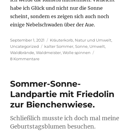
habe ich Glück und nicht nur die Sonne
scheint, sondern es zeigen sich auch noch
einige Nebelschwaden über der Aue.
Veröffentlicht
Kategorien
September 1, 2021
Kräuterkorb
,
Natur und Umwelt
,
am
Schlagwörter
Uncategorized
kalter Sommer
,
Sonne
,
Umwelt
,
Waldbrände
,
Waldmeister
,
Wolle spinnen
zu
8 Kommentare
Die
Sonne
soll
Sommer-Sonne-
sich
bitte
Landpartie mit Friedolin
noch
zur Bienchenwiese.
mal
zeigen
in
Schließlich musste ich doch mal meine
diesem
Geburtstagsblumen besuchen.
Jahr.