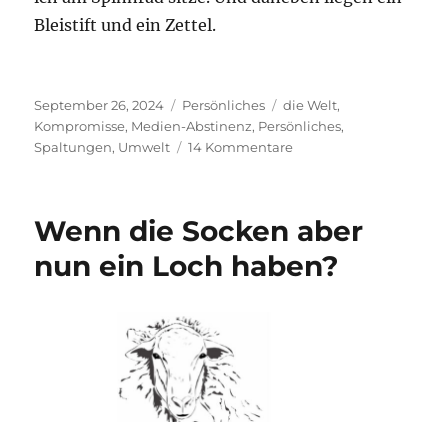
Bleistift und ein Zettel.
Veröffentlicht
Kategorien
Schlagwörter
September 26, 2024
Persönliches
die Welt
,
am
Kompromisse
,
Medien-Abstinenz
,
Persönliches
,
zu
Spaltungen
,
Umwelt
14 Kommentare
Medien-
Abstinenz
Wenn die Socken aber
nun ein Loch haben?