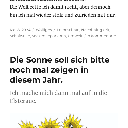
Die Welt rette ich damit nicht, aber dennoch
bin ich mal wieder stolz und zufrieden mit mir.
Veröffentlicht
Kategorien
Schlagwörter
Mai 8, 2024
Wolliges
Leineschafe
,
Nachhaltigkeit
,
am
zu
Schafwolle
,
Socken reparieren
,
Umwelt
8 Kommentare
Wenn
die
Socke
Die Sonne soll sich bitte
aber
nun
noch mal zeigen in
ein
diesem Jahr.
Loch
haben
Ich mache mich dann mal auf in die
Elsteraue.