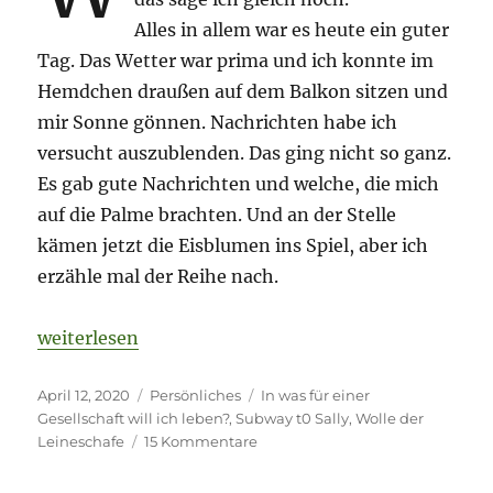
Alles in allem war es heute ein guter
Tag. Das Wetter war prima und ich konnte im
Hemdchen draußen auf dem Balkon sitzen und
mir Sonne gönnen. Nachrichten habe ich
versucht auszublenden. Das ging nicht so ganz.
Es gab gute Nachrichten und welche, die mich
auf die Palme brachten. Und an der Stelle
kämen jetzt die Eisblumen ins Spiel, aber ich
erzähle mal der Reihe nach.
„Von 62 Lämmern, Raffzähnen und Eisblumen in de
weiterlesen
Veröffentlicht
Kategorien
Schlagwörter
April 12, 2020
Persönliches
In was für einer
am
Gesellschaft will ich leben?
,
Subway t0 Sally
,
Wolle der
zu
Leineschafe
15 Kommentare
Von
62