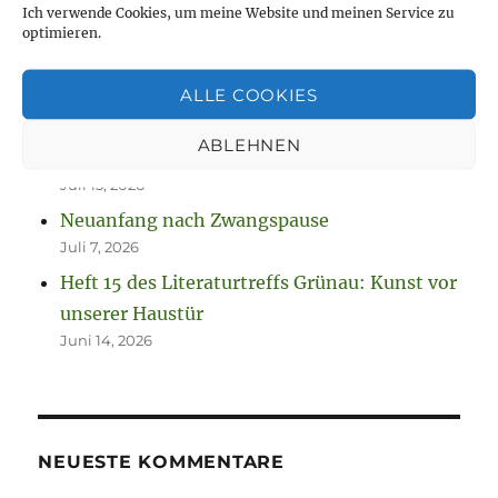
Jetzt ist sie „drin“, die Anleitung zum
Ich verwende Cookies, um meine Website und meinen Service zu
Fausthandschuhe stricken
optimieren.
August 7, 2026
ALLE COOKIES
Neue Projekte und viel zu werkeln
August 2, 2026
ABLEHNEN
So spannend kann Leben sein.
Juli 13, 2026
Neuanfang nach Zwangspause
Juli 7, 2026
Heft 15 des Literaturtreffs Grünau: Kunst vor
unserer Haustür
Juni 14, 2026
NEUESTE KOMMENTARE