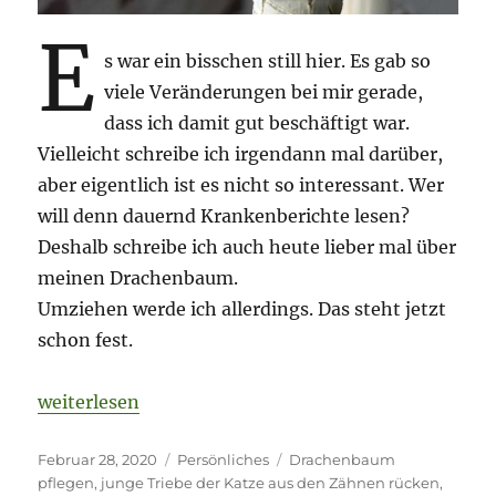
E
s war ein bisschen still hier. Es gab so
viele Veränderungen bei mir gerade,
dass ich damit gut beschäftigt war.
Vielleicht schreibe ich irgendann mal darüber,
aber eigentlich ist es nicht so interessant. Wer
will denn dauernd Krankenberichte lesen?
Deshalb schreibe ich auch heute lieber mal über
meinen Drachenbaum.
Umziehen werde ich allerdings. Das steht jetzt
schon fest.
„Mein Drachenbaum wird zur Wünschelrute und trei
weiterlesen
Veröffentlicht
Kategorien
Schlagwörter
Februar 28, 2020
Persönliches
Drachenbaum
am
pflegen
,
junge Triebe der Katze aus den Zähnen rücken
,