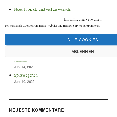
Neue Projekte und viel zu werkeln
August 2, 2026
Einwilligung verwalten
So spannend kann Leben sein.
Ich verwende Cookies, um meine Website und meinen Service zu optimieren.
Juli 13, 2026
Neuanfang nach Zwangspause
ALLE COOKIES
Juli 7, 2026
ABLEHNEN
Heft 15 des Literaturtreffs Grünau: Kunst vor unserer
Haustür
Juni 14, 2026
Spitzwegerich
Juni 10, 2026
NEUESTE KOMMENTARE