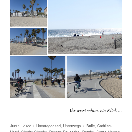
I
hr wisst schon, ein Klick …
Veröffentlicht
Kategorien
Schlagwörter
Juni 9, 2022
Uncategorized
,
Unterwegs
Brille
,
Cadillac-
am
Hotel
,
Charlie Chaplin
,
Pacivic Palisades
,
Pazific
,
Santa Monica
,