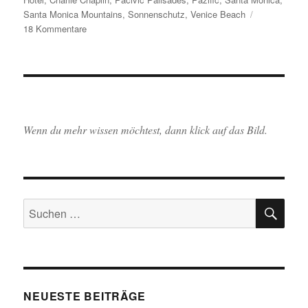
Santa Monica Mountains
,
Sonnenschutz
,
Venice Beach
zu
18 Kommentare
Und
dann
schluckt
der
Pazific
auch
noch
Wenn du mehr wissen möchtest, dann klick auf das Bild.
eine
Brille.
SU
Suchen
nach:
NEUESTE BEITRÄGE