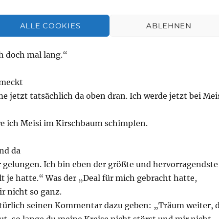
ALLE COOKIES
ABLEHNEN
t mir denn, dass im Meisenhäuschen nicht viel besseres
will immer noch etwas von da oben haben.“
 doch mal lang.“
jetzt tatsächlich da oben dran. Ich werde jetzt bei Mei
re ich Meisi im Kirschbaum schimpfen.
r gelungen. Ich bin eben der größte und hervorragendste
lt je hatte.“ Was der „Deal für mich gebracht hatte,
ir nicht so ganz.
türlich seinen Kommentar dazu geben: „Träum weiter, 