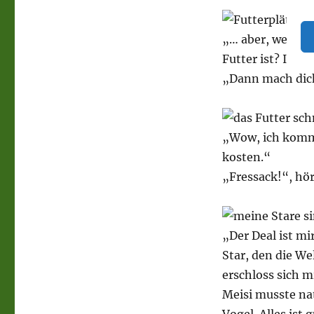
„… aber, wer sag
Futter ist? Ich 
„Dann mach dich
„Wow, ich komme 
kosten.“
„Fressack!“, hö
„Der Deal ist mi
Star, den die We
erschloss sich m
Meisi musste na