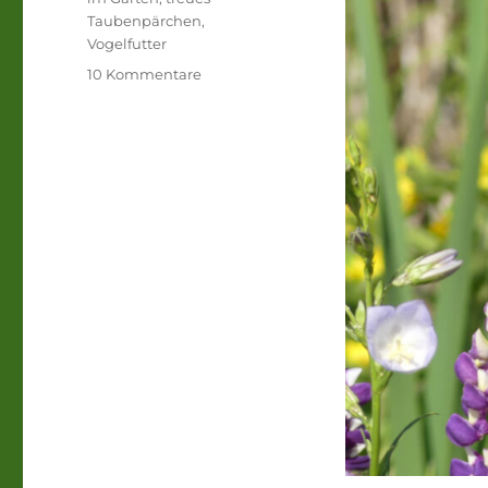
Taubenpärchen
,
Vogelfutter
zu
10 Kommentare
Pfingsten.
Ich
gehe
in
meine
Wildnis.