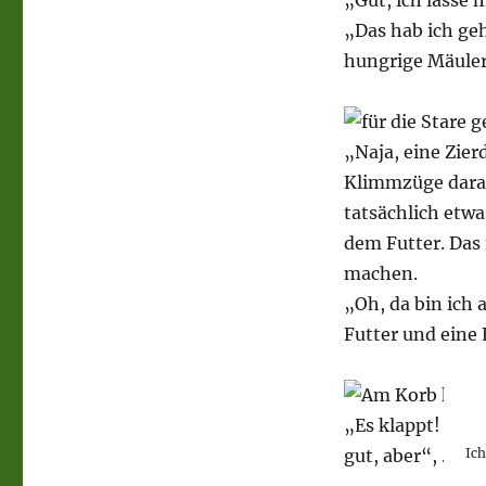
„Gut, ich lasse 
„Das hab ich geh
hungrige Mäuler
„Naja, eine Zier
Klimmzüge daran
tatsächlich etwa
dem Futter. Das
machen.
„Oh, da bin ich 
Futter und eine
„Es klappt! Ich
Ic
gut, aber“, … D