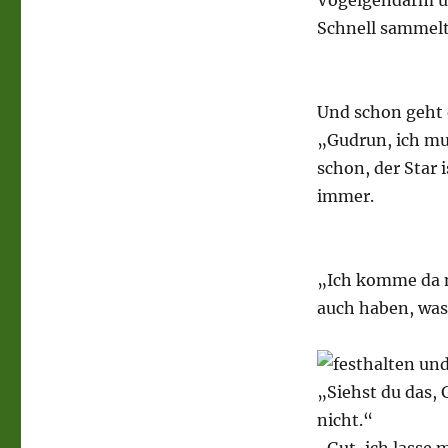
Vogelgendarm un
Schnell sammelt 
Und schon geht e
„Gudrun, ich mus
schon, der Star 
immer.
„Ich komme da n
auch haben, was
„Siehst du das, 
nicht.“