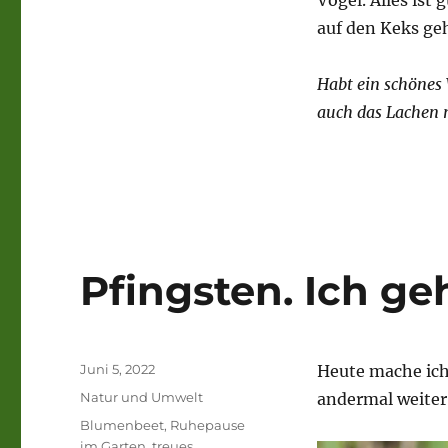
Vogel. Alles ist
auf den Keks ge
Habt ein schönes
auch das Lachen 
Pfingsten. Ich ge
Veröffentlicht
Juni 5, 2022
Heute mache ich
am
Kategorien
Natur und Umwelt
andermal weiter
Schlagwörter
Blumenbeet
,
Ruhepause
im Garten
,
treues