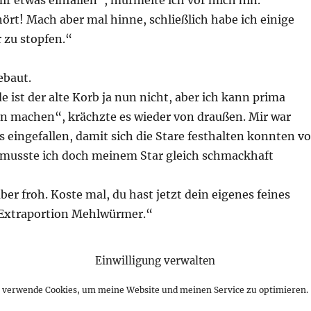
mir etwas einfallen“, murmelte ich vor mich hin.
ört! Mach aber mal hinne, schließlich habe ich einige
 zu stopfen.“
de ist der alte Korb ja nun nicht, aber ich kann prima
 machen“, krächzte es wieder von draußen. Mir war
s eingefallen, damit sich die Stare festhalten konnten vo
 musste ich doch meinem Star gleich schmackhaft
aber froh. Koste mal, du hast jetzt dein eigenes feines
 Extraportion Mehlwürmer.“
Einwilligung verwalten
 komme tatsächlich da rein. Und es schmeckt auch ganz
h verwende Cookies, um meine Website und meinen Service zu optimieren.
enkpause.