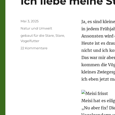
Ich liebe meine S
Veröffentlicht
Mai 3, 2025
Ja, es sind klei
am
Kategorien
Natur und Umwelt
in jedem Frühjah
Schlagwörter
gebaut für die Stare
,
Stare
,
Ansonsten wird e
Vogelfutter
Heute ist es dra
zu
22 Kommentare
nicht und ich ko
Ich
Das war mir aber
liebe
meine
kommen die Vögel
Stare
kleines Zwieges
ich eben jetzt ma
Meisi hat es eilig
„Nu aber fix! Di