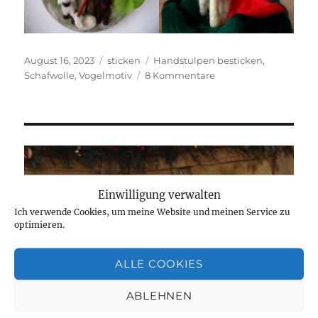
Veröffentlicht
Kategorien
Schlagwörter
August 16, 2023
sticken
Handstulpen besticken
,
am
zu
Schafwolle
,
Vogelmotiv
8 Kommentare
Die
Handstulpen
mit
Vogelmotiven
sind
fertig.
Einwilligung verwalten
Ich verwende Cookies, um meine Website und meinen Service zu
optimieren.
ALLE COOKIES
ABLEHNEN