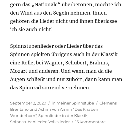
gern das „Nationale“ überbetonen, möchte ich
den Wind aus den Segeln nehmen. Ihnen
gehören die Lieder nicht und ihnen überlasse
ich sie auch nicht!
Spinnstubenlieder oder Lieder über das
Spinnen spielten übrigens auch in der Klassik
eine Rolle, bei Wagner, Schubert, Brahms,
Mozart und anderen. Und wenn man da die
Augen schließt und nur zuhört, dann kann man
das Spinnrad surrend vernehmen.
Veröffentlicht
Kategorien
Schlagwörter
September 2, 2020
in meiner Spinnstube
Clemens
am
Brentano und Achim von Armin "Des Knaben
Wunderhorn"
,
Spinnlieder in der Klassik
,
zu
Spinnstubenlieder
,
Volkslieder
15 Kommentare
Spinnstubenli