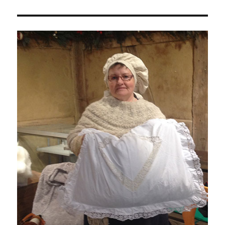
Von
Arbeit
und
Geselligkeit,
Sehnsüchten
und
Gefühlen.