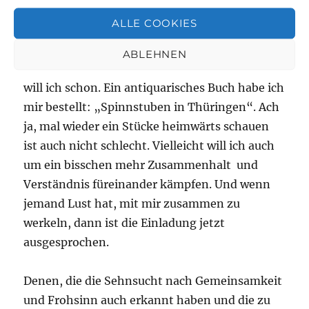
Kampfliedern aufzuwarten.
ALLE COOKIES
Nein, ich will nicht die Spinnstuben von damals
ABLEHNEN
aufleben lassen, aber wissen wie es damals war
will ich schon. Ein antiquarisches Buch habe ich
mir bestellt: „Spinnstuben in Thüringen“. Ach
ja, mal wieder ein Stücke heimwärts schauen
ist auch nicht schlecht. Vielleicht will ich auch
um ein bisschen mehr Zusammenhalt und
Verständnis füreinander kämpfen. Und wenn
jemand Lust hat, mit mir zusammen zu
werkeln, dann ist die Einladung jetzt
ausgesprochen.
Denen, die die Sehnsucht nach Gemeinsamkeit
und Frohsinn auch erkannt haben und die zu