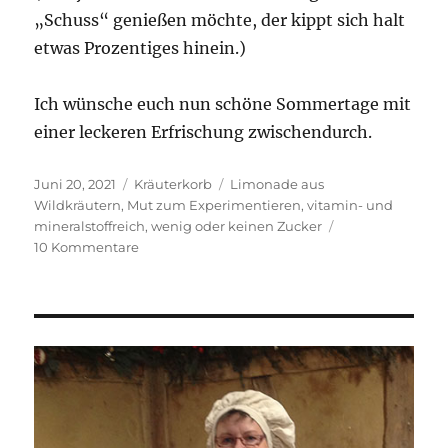
„Schuss“ genießen möchte, der kippt sich halt
etwas Prozentiges hinein.)
Ich wünsche euch nun schöne Sommertage mit
einer leckeren Erfrischung zwischendurch.
Veröffentlicht
Kategorien
Schlagwörter
Juni 20, 2021
Kräuterkorb
Limonade aus
am
Wildkräutern
,
Mut zum Experimentieren
,
vitamin- und
mineralstoffreich
,
wenig oder keinen Zucker
zu
10 Kommentare
Limonade
aus
Wildkräutern-
ein
feines
Sommergetränk