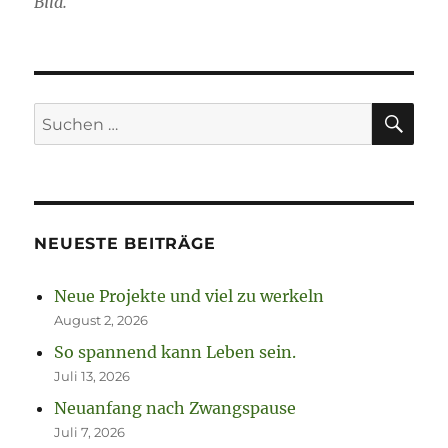
Bild.
SU
Suchen
nach:
NEUESTE BEITRÄGE
Neue Projekte und viel zu werkeln
August 2, 2026
So spannend kann Leben sein.
Juli 13, 2026
Neuanfang nach Zwangspause
Juli 7, 2026