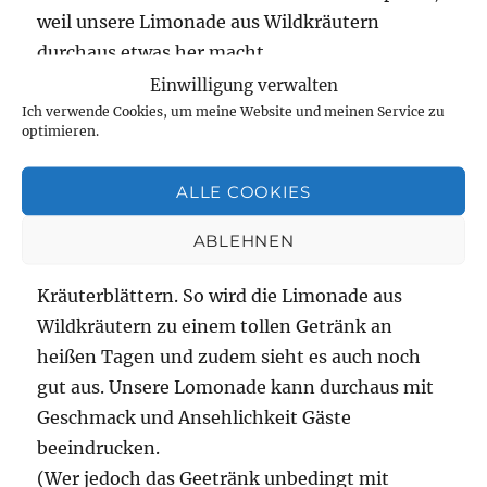
weil unsere Limonade aus Wildkräutern
durchaus etwas her macht.
Mit Selterwasser verdünnt, wird der Sud zu
Einwilligung verwalten
einer spritzigen Limonade. Ich habe satt
Ich verwende Cookies, um meine Website und meinen Service zu
optimieren.
dessen einfach kaltes Leitungswasser
genommen. Lecker und gut fand ich das
ALLE COOKIES
dennoch.
Sucht euch ein schönes Glas. Gebt Eiswürfel
ABLEHNEN
dazu und dekoriert mit einigen
Kräuterblättern. So wird die Limonade aus
Wildkräutern zu einem tollen Getränk an
heißen Tagen und zudem sieht es auch noch
gut aus. Unsere Lomonade kann durchaus mit
Geschmack und Ansehlichkeit Gäste
beeindrucken.
(Wer jedoch das Geetränk unbedingt mit