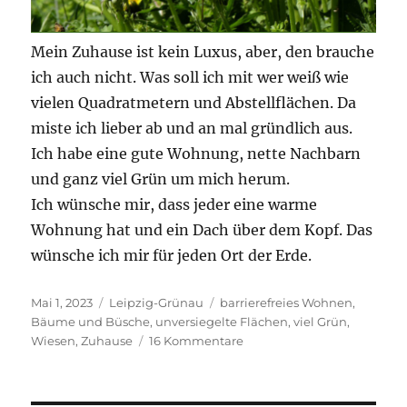
Mein Zuhause ist kein Luxus, aber, den brauche
ich auch nicht. Was soll ich mit wer weiß wie
vielen Quadratmetern und Abstellflächen. Da
miste ich lieber ab und an mal gründlich aus.
Ich habe eine gute Wohnung, nette Nachbarn
und ganz viel Grün um mich herum.
Ich wünsche mir, dass jeder eine warme
Wohnung hat und ein Dach über dem Kopf. Das
wünsche ich mir für jeden Ort der Erde.
Veröffentlicht
Kategorien
Schlagwörter
Mai 1, 2023
Leipzig-Grünau
barrierefreies Wohnen
,
am
Bäume und Büsche
,
unversiegelte Flächen
,
viel Grün
,
zu
Wiesen
,
Zuhause
16 Kommentare
Warum
ich
mein