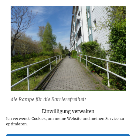
die Rampe für die Barrierefreiheit
Die Rampe führt an den Wohnungen vorbei.
Einwilligung verwalten
Ebenerdig kann ich den Raum erreichen, der
Ich verwende Cookies, um meine Website und meinen Service zu
zur Wohnung führt, wo aber auch
optimieren.
Mobilitätshilfen abgestellt werden. Zwei