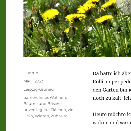
Autor
Gudrun
Da hatte ich abe
Veröffentlicht
Mai 1, 2023
Rolli, er per pe
am
Kategorien
Leipzig-Grünau
den Garten bin i
Schlagwörter
barrierefreies Wohnen
,
noch zu kalt. Ich
Bäume und Büsche
,
unversiegelte Flächen
,
viel
Heute möchte ic
Grün
,
Wiesen
,
Zuhause
wohne und warum