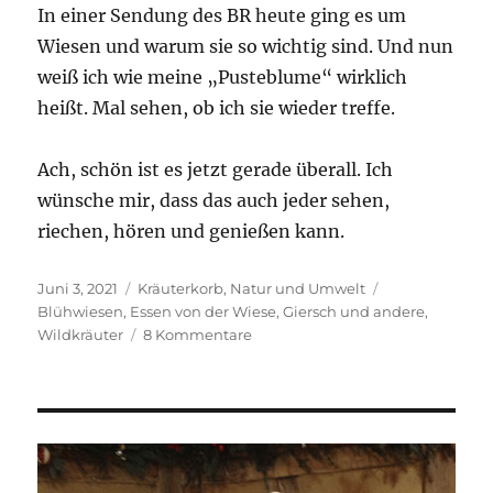
In einer Sendung des BR heute ging es um
Wiesen und warum sie so wichtig sind. Und nun
weiß ich wie meine „Pusteblume“ wirklich
heißt. Mal sehen, ob ich sie wieder treffe.
Ach, schön ist es jetzt gerade überall. Ich
wünsche mir, dass das auch jeder sehen,
riechen, hören und genießen kann.
Veröffentlicht
Kategorien
Schlagwörter
Juni 3, 2021
Kräuterkorb
,
Natur und Umwelt
am
Blühwiesen
,
Essen von der Wiese
,
Giersch und andere
,
zu
Wildkräuter
8 Kommentare
Nicht
wegwerfen,
aufessen.
Wildkräuter
und
Essen