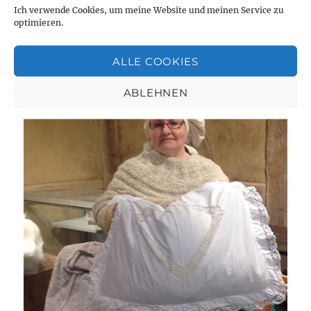
Ich
Ich verwende Cookies, um meine Website und meinen Service zu
kann
optimieren.
auch
laut.
ALLE COOKIES
Mir
war
ABLEHNEN
mal
danach,
die
Stones
zu
hören.