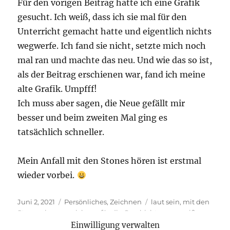
Für den vorigen Beitrag hatte ich eine Grafik
gesucht. Ich weiß, dass ich sie mal für den
Unterricht gemacht hatte und eigentlich nichts
wegwerfe. Ich fand sie nicht, setzte mich noch
mal ran und machte das neu. Und wie das so ist,
als der Beitrag erschienen war, fand ich meine
alte Grafik. Umpfff!
Ich muss aber sagen, die Neue gefällt mir
besser und beim zweiten Mal ging es
tatsächlich schneller.
Mein Anfall mit den Stones hören ist erstmal
wieder vorbei.
Veröffentlicht
Kategorien
Schlagwörter
Juni 2, 2021
Persönliches
,
Zeichnen
laut sein
,
mit den
am
Stones singen
,
zeichnen für die Geschichte vom weißen
zu
Wolf
14 Kommentare
Einwilligung verwalten