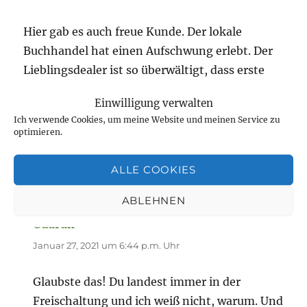
Hier gab es auch freue Kunde. Der lokale
Buchhandel hat einen Aufschwung erlebt. Der
Lieblingsdealer ist so überwältigt, dass erste
Mal seit 20 Jahren einen Gewinn eingefahren
Einwilligung verwalten
zu haben. Mich freut das sehr. Ich hatte noch
Ich verwende Cookies, um meine Website und meinen Service zu
nichts von dem Pödelwitz-Projekt gehört, aber
optimieren.
es freu mich sehr.
Alles Liebe und komm gut in die Woche
ALLE COOKIES
ABLEHNEN
Gudrun
sagt:
Januar 27, 2021 um 6:44 p.m. Uhr
Glaubste das! Du landest immer in der
Freischaltung und ich weiß nicht, warum. Und