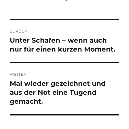
Beitragsnavigation
ZURÜCK
Unter Schafen – wenn auch
Vorheriger
Beitrag:
nur für einen kurzen Moment.
WEITER
Mal wieder gezeichnet und
Nächster
Beitrag:
aus der Not eine Tugend
gemacht.