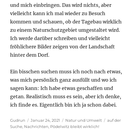
und mich einbringen. Das wird nichts, aber
vielleicht kann ich mal wieder zu Besuch
kommen und schauen, ob der Tagebau wirklich
zu einem Naturschutzgebiet umgestaltet wird.
Ich werde darüber schreiben und vielleicht
fröhlichere Bilder zeigen von der Landschaft
hinter dem Dorf.
Ein bisschen suchen muss ich noch nach etwas,
was mich persönlich ganz ausfüllt und wo ich
sagen kann: Ich habe etwas geschaffen und
getan. Realistisch muss es sein, aber ich denke,
ich finde es. Eigentlich bin ich ja schon dabei.
Autor
Veröffentlicht
Kategorien
Schlagwörter
Gudrun
Januar 24, 2021
Natur und Umwelt
auf der
am
Suche
,
Nachrichten
,
Pödelwitz bleibt wirklich!