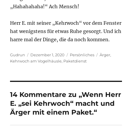
„Hahahahaha!“ Ach Mensch!
Herr E. mit seiner „Kehrwoch“ vor dem Fenster
hat wenigstens für etwas Ruhe gesorgt. Und ich
harre mal der Dinge, die da noch kommen.
Autor
Veröffentlicht
Kategorien
Schlagwörter
Gudrun
Dezember 1, 2020
Persönliches
Ärger
,
am
Kehrwoch am Vogelhäusle
,
Paketdienst
14 Kommentare zu „Wenn Herr
E. „sei Kehrwoch“ macht und
Ärger mit einem Paket.“