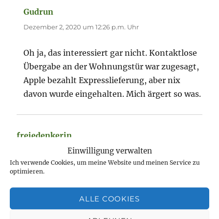
Gudrun
sagt:
Dezember 2, 2020 um 12:26 p.m. Uhr
Oh ja, das interessiert gar nicht. Kontaktlose
Übergabe an der Wohnungstür war zugesagt,
Apple bezahlt Expresslieferung, aber nix
davon wurde eingehalten. Mich ärgert so was.
freiedenkerin
sagt:
Einwilligung verwalten
Dezember 1, 2020 um 10:33 p.m. Uhr
Ich verwende Cookies, um meine Website und meinen Service zu
optimieren.
Ach, ist das ärgerlich… Ich drück ganz fest die
Daumen, dass du dein Äpfelchen (von so was
ALLE COOKIES
träume ich auch schon seit langem
) am
Donnerstag wirst in Empfang nehmen können.