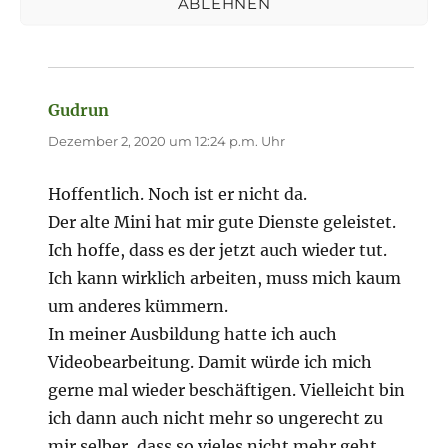
ABLEHNEN
Und dann viel, viel Freude damit haben wirst.
Gudrun
sagt:
Dezember 2, 2020 um 12:24 p.m. Uhr
Hoffentlich. Noch ist er nicht da.
Der alte Mini hat mir gute Dienste geleistet.
Ich hoffe, dass es der jetzt auch wieder tut.
Ich kann wirklich arbeiten, muss mich kaum
um anderes kümmern.
In meiner Ausbildung hatte ich auch
Videobearbeitung. Damit würde ich mich
gerne mal wieder beschäftigen. Vielleicht bin
ich dann auch nicht mehr so ungerecht zu
mir selber, dass so vieles nicht mehr geht.