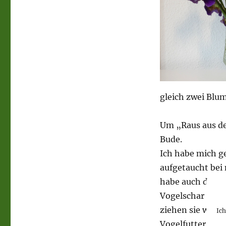
gleich zwei Blu
Um „Raus aus de
Bude.
Ich habe mich ge
aufgetaucht bei 
habe auch das Fe
Vogelschar da dr
ziehen sie weite
Ic
Vogelfutter wün