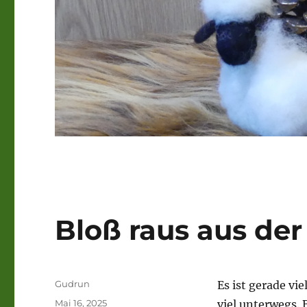
Bloß raus aus de
Autor
Gudrun
Es ist gerade vie
Veröffentlicht
Mai 16, 2025
viel unterwegs. 