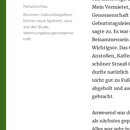
am
Kategorien
Persönliches
Mein Vermieter
Schlagwörter
Blumen
,
Geburtstagsfeier
,
Genossenschaft 
kleine neue Spatzen
,
raus
Geburtstagsfeie
aus der Bude
,
sagte zu. Es war 
Wohnungsbaugenossensc
haft
Beisammensein. 
Wichtigste. Das
Anstoßen, Kaffe
schöner Strauß
durfte natürlich
nicht gut zu Fu
abgeholt und au
gebracht.
Anwesend war de
als nächstes gep
Alles war sehr i