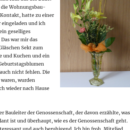
, die Wohnungsbau-
Kontakt, hatte zu einer
r eingeladen und ich
ein geselliges
Das war mir das
 Gläschen Sekt zum
e und Kuchen und ein
 Geburtstagsblumen
 auch nicht fehlen. Die
ß waren, wurden
ch wieder nach Hause
r Bauleiter der Genossenschaft, der davon erzählte, was
lant ist und überhaupt, wie es der Genossenschaft geht.
nteressant und auch beruhigend. Ich bin froh, Mitglied