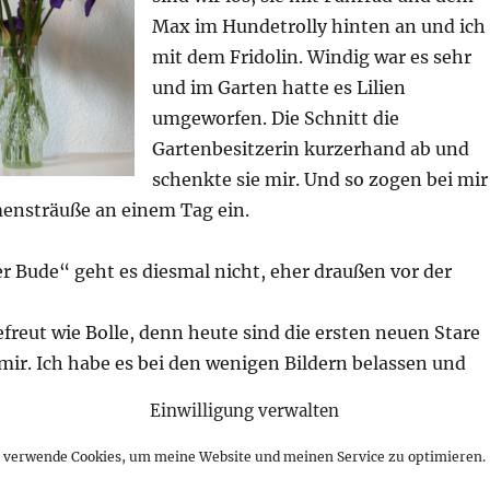
Max im Hundetrolly hinten an und ich
mit dem Fridolin. Windig war es sehr
und im Garten hatte es Lilien
umgeworfen. Die Schnitt die
Gartenbesitzerin kurzerhand ab und
schenkte sie mir. Und so zogen bei mir
mensträuße an einem Tag ein.
r Bude“ geht es diesmal nicht, eher draußen vor der
freut wie Bolle, denn heute sind die ersten neuen Stare
mir. Ich habe es bei den wenigen Bildern belassen und
nster nicht geöffnet. Unruhe will ich nicht bringen in di
Einwilligung verwalten
außen. Jetzt wird es nicht mehr lange dauern, dann
r. Im nächsten Jahr werde ich mir zum Geburtstag
h verwende Cookies, um meine Website und meinen Service zu optimieren.
schen, denn im Moment fressen sie mir die Haare vom