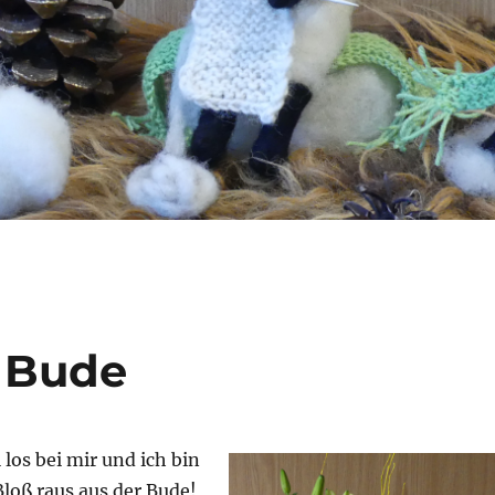
r Bude
l los bei mir und ich bin
Bloß raus aus der Bude!