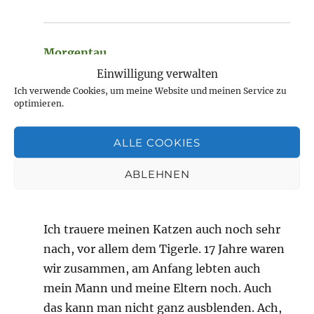
Morgentau
sagt:
Einwilligung verwalten
März 20, 2024 um 1:04 p.m. Uhr
Ich verwende Cookies, um meine Website und meinen Service zu
optimieren.
Liebe Gudrun, ich freue mich sehr, lesen zu
können, dass erstmal alles gut ist, auch
ALLE COOKIES
wenn der Heilungsprozess natürlich nicht
ohne Schmerzen geht. Aber du weißt, dass
ABLEHNEN
es von Tag zu Tag besser wird!!!!!
Ich trauere meinen Katzen auch noch sehr
nach, vor allem dem Tigerle. 17 Jahre waren
wir zusammen, am Anfang lebten auch
mein Mann und meine Eltern noch. Auch
das kann man nicht ganz ausblenden. Ach,