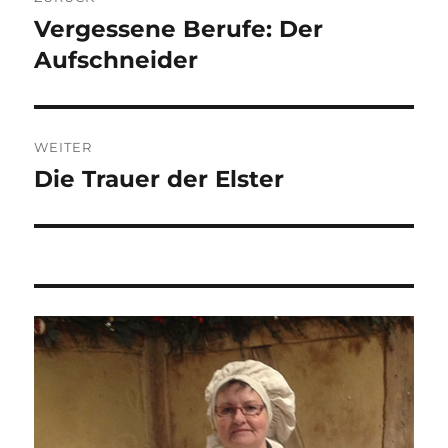
Vergessene Berufe: Der
Vorheriger
Beitrag:
Aufschneider
WEITER
Die Trauer der Elster
Nächster
Beitrag: