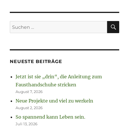
SU
Suchen
nach:
NEUESTE BEITRÄGE
Jetzt ist sie „drin“, die Anleitung zum
Fausthandschuhe stricken
August 7, 2026
Neue Projekte und viel zu werkeln
August 2, 2026
So spannend kann Leben sein.
Juli 13, 2026