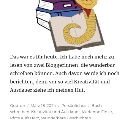
Das war es für heute. Ich habe noch mehr zu
lesen von zwei Bloggerinnen, die wunderbar
schreiben können. Auch davon werde ich noch
berichten, denn vor so viel Kreativität und
Ausdauer ziehe ich meinen Hut.
Autor
Veröffentlicht
Kategorien
Schlagwörter
Gudrun
März 18, 2024
Persönliches
Buch
am
schreiben
,
Kreativität und Ausdauer
,
Marianne Finze
,
Pfote aufs Herz
,
Wunderbare Geschichten