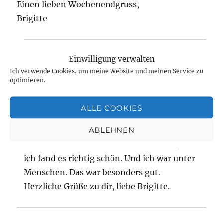
Einen lieben Wochenendgruss,
Brigitte
Einwilligung verwalten
Gudrun
sagt:
Ich verwende Cookies, um meine Website und meinen Service zu
März 16, 2024 um 7:59 p.m. Uhr
optimieren.
Es geht aufwärts. Ich merke das und es freut
ALLE COOKIES
mich sehr. Ich habe ja noch einiges vor.
ABLEHNEN
Heute war ich zum ersten Mal wieder
draußen. Das beste Wetter war es nicht, aber
ich fand es richtig schön. Und ich war unter
Menschen. Das war besonders gut.
Herzliche Grüße zu dir, liebe Brigitte.