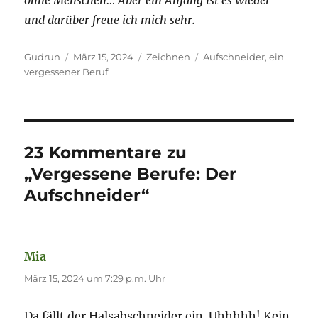
und darüber freue ich mich sehr.
Autor
Veröffentlicht
Kategorien
Schlagwörter
Gudrun
März 15, 2024
Zeichnen
Aufschneider
,
ein
am
vergessener Beruf
23 Kommentare zu
„Vergessene Berufe: Der
Aufschneider“
Mia
sagt:
März 15, 2024 um 7:29 p.m. Uhr
Da fällt der Halsabschneider ein. Uhhhhh! Kein