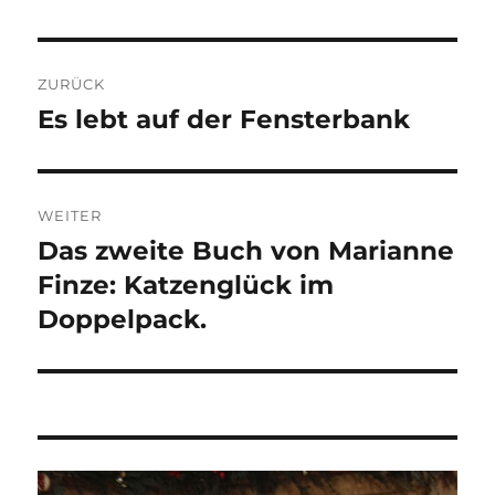
Beitragsnavigation
ZURÜCK
Es lebt auf der Fensterbank
Vorheriger
Beitrag:
WEITER
Das zweite Buch von Marianne
Nächster
Beitrag:
Finze: Katzenglück im
Doppelpack.