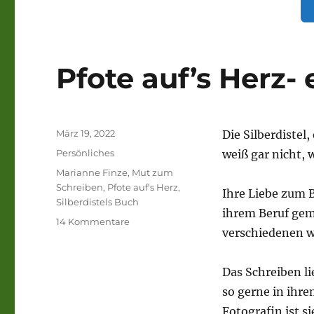
Pfote auf’s Herz- 
Veröffentlicht
März 19, 2022
Die Silberdistel
am
Kategorien
Persönliches
weiß gar nicht, w
Schlagwörter
Marianne Finze
,
Mut zum
Schreiben
,
Pfote auf's Herz
,
Ihre Liebe zum B
Silberdistels Buch
ihrem Beruf gema
zu
14 Kommentare
verschiedenen w
Pfote
auf’s
Herz-
Das Schreiben li
ein
so gerne in ihre
Buch.
Fotografin ist s