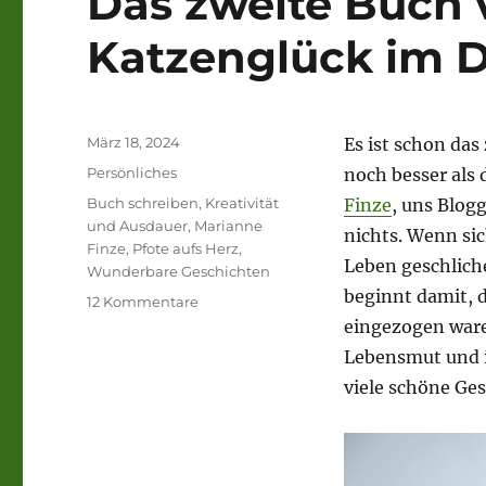
Das zweite Buch 
Katzenglück im 
Veröffentlicht
März 18, 2024
Es ist schon das 
am
Kategorien
Persönliches
noch besser als 
Schlagwörter
Buch schreiben
,
Kreativität
Finze
, uns Blog
und Ausdauer
,
Marianne
nichts. Wenn si
Finze
,
Pfote aufs Herz
,
Leben geschlich
Wunderbare Geschichten
beginnt damit, 
zu
12 Kommentare
Das
eingezogen ware
zweite
Lebensmut und i
Buch
viele schöne Ges
von
Marianne
Finze:
Katzenglück
im