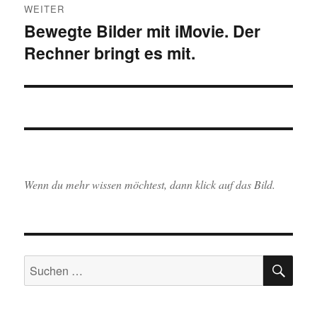
WEITER
Bewegte Bilder mit iMovie. Der
Nächster
Rechner bringt es mit.
Beitrag:
Wenn du mehr wissen möchtest, dann klick auf das Bild.
SU
Suchen
nach: