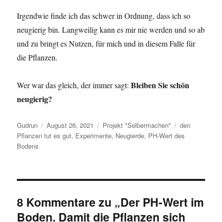
Irgendwie finde ich das schwer in Ordnung, dass ich so
neugierig bin. Langweilig kann es mir nie werden und so ab
und zu bringt es Nutzen, für mich und in diesem Falle für
die Pflanzen.
Bleiben Sie schön
Wer war das gleich, der immer sagt:
neugierig?
Autor
Veröffentlicht
Kategorien
Schlagwörter
Gudrun
August 26, 2021
Projekt "Selbermachen"
den
am
Pflanzen tut es gut
,
Experimente
,
Neugierde
,
PH-Wert des
Bodens
8 Kommentare zu „Der PH-Wert im
Boden. Damit die Pflanzen sich