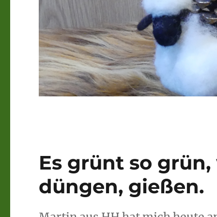
Es grünt so grün
düngen, gießen.
Martin aus HH hat mich heute an