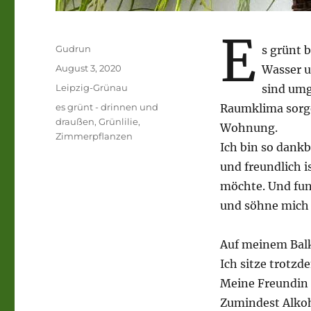
E
Autor
Gudrun
s grünt 
Veröffentlicht
August 3, 2020
Wasser u
am
Kategorien
Leipzig-Grünau
sind umg
Schlagwörter
es grünt - drinnen und
Raumklima sorgen
draußen
,
Grünlilie
,
Wohnung.
Zimmerpflanzen
Ich bin so dank
und freundlich i
möchte. Und funk
und söhne mich 
Auf meinem Balko
Ich sitze trotzd
Meine Freundin 
Zumindest Alkoho