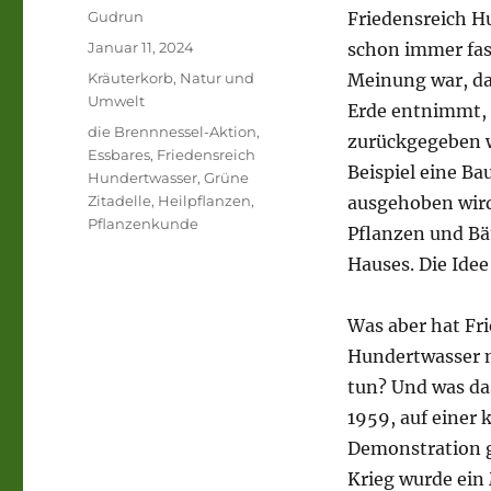
Autor
Gudrun
Friedensreich H
Veröffentlicht
Januar 11, 2024
schon immer fasz
am
Kategorien
Kräuterkorb
,
Natur und
Meinung war, da
Umwelt
Erde entnimmt, 
Schlagwörter
die Brennnessel-Aktion
,
zurückgegeben 
Essbares
,
Friedensreich
Beispiel eine Ba
Hundertwasser
,
Grüne
Zitadelle
,
Heilpflanzen
,
ausgehoben wird
Pflanzenkunde
Pflanzen und Bä
Hauses. Die Idee 
Was aber hat Fr
Hundertwasser 
tun? Und was das
1959, auf einer 
Demonstration 
Krieg wurde ein