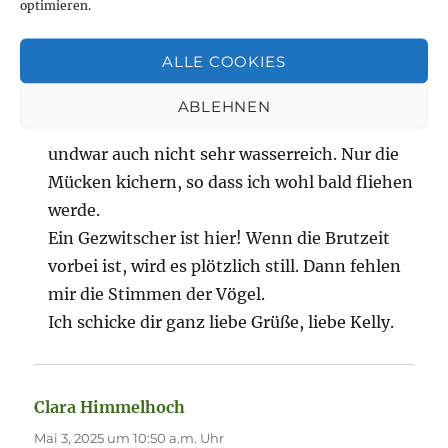
optimieren.
Gudrun
sagt:
Mai 2, 2025 um 6:39 p.m. Uhr
ALLE COOKIES
Mich hat gerade ein kleines Gewitter
ABLEHNEN
überrascht im Garten. Das ist nicht schlimm
undwar auch nicht sehr wasserreich. Nur die
Mücken kichern, so dass ich wohl bald fliehen
werde.
Ein Gezwitscher ist hier! Wenn die Brutzeit
vorbei ist, wird es plötzlich still. Dann fehlen
mir die Stimmen der Vögel.
Ich schicke dir ganz liebe Grüße, liebe Kelly.
Clara Himmelhoch
sagt:
Mai 3, 2025 um 10:50 a.m. Uhr