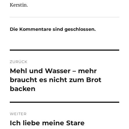
Kerstin.
Die Kommentare sind geschlossen.
Beitragsnavigation
ZURÜCK
Mehl und Wasser – mehr
Vorheriger
Beitrag:
braucht es nicht zum Brot
backen
WEITER
Ich liebe meine Stare
Nächster