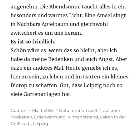
angenehm. Die Abendsonne taucht alles in ein
besonders und warmes Licht. Eine Amsel singt
in Nachbars Apfelbaum und gleichwohl
zwitschert es um uns herum.
Es ist so friedlich.
Schön wäre es, wenn das so bleibt, aber ich
habe da meine Bedenken und auch Angst. Aber
dazu ein anderes Mal. Heute genieße ich es,
hier zu sein, zu leben und im Garten ein kleines
Biotop zu schaffen. Gut, dass Leipzig noch so
viele Gartenanlagen hat.
Autor
Veröffentlicht
Kategorien
Schlagwörter
Gudrun
Mai 1, 2025
Natur und Umwelt
auf dem
am
Trockenen
,
Erderwärmung
,
Klimanotstand
,
Leben in der
Großstadt
,
Leipzig