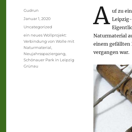
A
Autor
Gudrun
uf zu ei
Veröffentlicht
Januar 1, 2020
Leipzig-
am
Kategorien
Uncategorized
Eigentli
Schlagwörter
ein neues Wollprojekt:
Naturmaterial a
Verbindung von Wolle mit
einem gefällten 
Naturmaterial
,
vergangen war.
Neujahrsspaziergang
,
Schönauer Park in Leipzig
Grünau