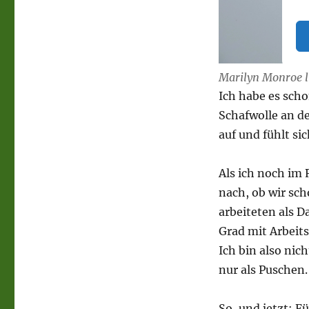
Marilyn Monroe l
Ich habe es sch
Schafwolle an d
auf und fühlt s
Als ich noch im
nach, ob wir sc
arbeiteten als D
Grad mit Arbeit
Ich bin also nic
nur als Puschen.
So, und jetzt: F