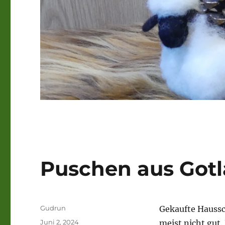
Puschen aus Got
Autor
Gudrun
Gekaufte Hauss
Veröffentlicht
Juni 2, 2024
meist nicht gut.