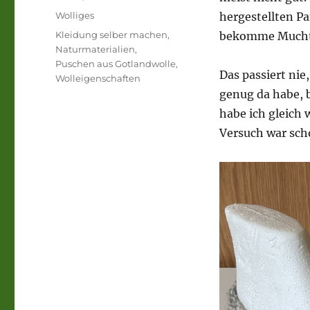
am
Kategorien
Wolliges
hergestellten P
Schlagwörter
Kleidung selber machen
,
bekomme Mucht
Naturmaterialien
,
Puschen aus Gotlandwolle
,
Das passiert nie
Wolleigenschaften
genug da habe, b
habe ich gleich w
Versuch war scho