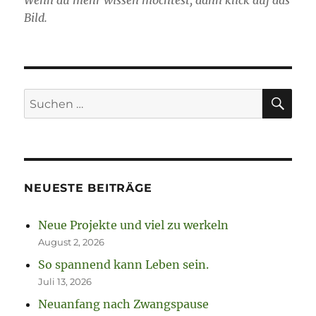
Wenn du mehr wissen möchtest, dann klick auf das
Bild.
SU
Suchen
nach:
NEUESTE BEITRÄGE
Neue Projekte und viel zu werkeln
August 2, 2026
So spannend kann Leben sein.
Juli 13, 2026
Neuanfang nach Zwangspause