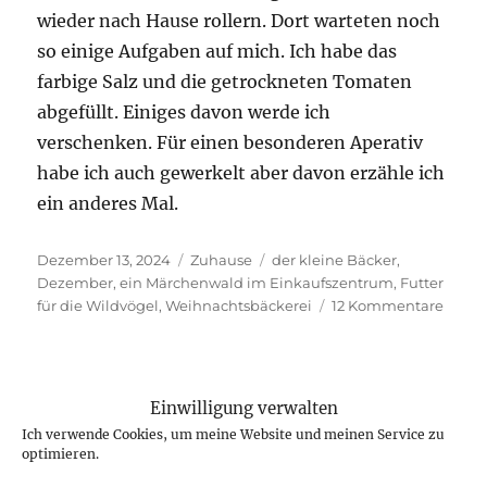
wieder nach Hause rollern. Dort warteten noch
so einige Aufgaben auf mich. Ich habe das
farbige Salz und die getrockneten Tomaten
abgefüllt. Einiges davon werde ich
verschenken. Für einen besonderen Aperativ
habe ich auch gewerkelt aber davon erzähle ich
ein anderes Mal.
Veröffentlicht
Kategorien
Schlagwörter
Dezember 13, 2024
Zuhause
der kleine Bäcker
,
am
Dezember
,
ein Märchenwald im Einkaufszentrum
,
Futter
zu
für die Wildvögel
,
Weihnachtsbäckerei
12 Kommentare
Mitte
Deze
Einwilligung verwalten
Ich verwende Cookies, um meine Website und meinen Service zu
optimieren.