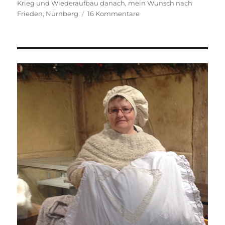
am
Krieg und Wiederaufbau danach
,
mein Wunsch nach
zu
Frieden
,
Nürnberg
16 Kommentare
Meine
Reise
nach
Nürnberg.
Der
erste
Tag.