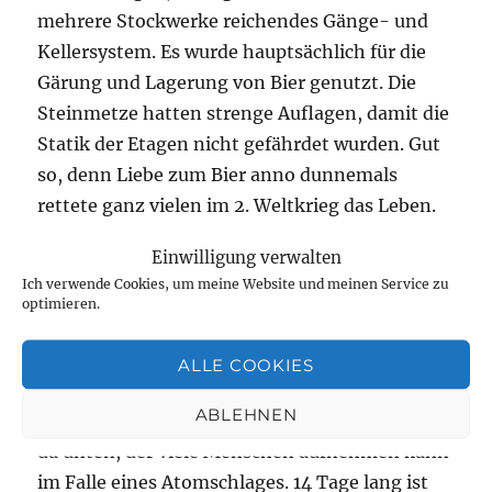
mehrere Stockwerke reichendes Gänge- und
Kellersystem. Es wurde hauptsächlich für die
Gärung und Lagerung von Bier genutzt. Die
Steinmetze hatten strenge Auflagen, damit die
Statik der Etagen nicht gefährdet wurden. Gut
so, denn Liebe zum Bier anno dunnemals
rettete ganz vielen im 2. Weltkrieg das Leben.
Die Gewölbe dienten nun als Luftschutzbunker
Einwilligung verwalten
und während es oben krachte, standen da
Ich verwende Cookies, um meine Website und meinen Service zu
unten die Menschen eng an eng und hofften,
optimieren.
dass der Stein sie schützten kann. Was müssen
sie empfunden haben?
ALLE COOKIES
ABLEHNEN
Im Kalten Krieg baute man einen Atombunker
da unten, der viele Menschen aufnehmen kann
im Falle eines Atomschlages. 14 Tage lang ist